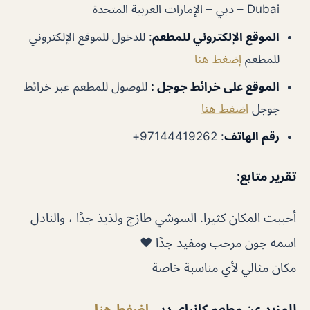
Dubai – دبي – الإمارات العربية المتحدة
الموقع الإلكتروني للمطعم
: للدخول للموقع الإلكتروني
للمطعم
إضغط هنا
الموقع على خرائط جوجل :
للوصول للمطعم عبر خرائط
جوجل
اضغط هنا
رقم الهاتف
: 97144419262+
تقرير متابع:
أحببت المكان كثيرا. السوشي طازج ولذيذ جدًا ، والنادل
اسمه جون مرحب ومفيد جدًا ❤️
مكان مثالي لأي مناسبة خاصة
للمزيد عن مطعم كانباي دبي
إضغط هنا