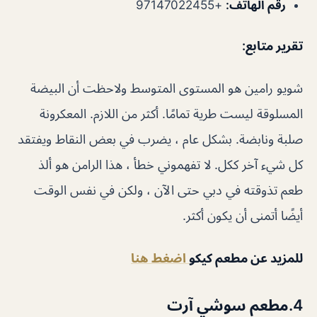
رقم الهاتف
:
+97147022455
تقرير متابع:
شويو رامين هو المستوى المتوسط ​​ولاحظت أن البيضة
المسلوقة ليست طرية تمامًا. أكثر من اللازم. المعكرونة
صلبة ونابضة. بشكل عام ، يضرب في بعض النقاط ويفتقد
كل شيء آخر ككل. لا تفهموني خطأ ، هذا الرامن هو ألذ
طعم تذوقته في دبي حتى الآن ، ولكن في نفس الوقت
أيضًا أتمنى أن يكون أكثر.
للمزيد عن مطعم كيكو
اضغط هنا
4.مطعم سوشي آرت