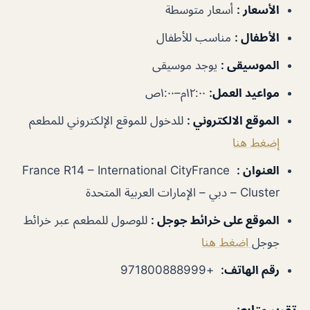
الأسعار
:
أسعار متوسطة
الأطفال
:
مناسب للأطفال
الموسيقى
:
يوجد موسيقى
مواعيد العمل
:
١٢:٠٠م–١:٠٠ص
الموقع الالكتروني
:
للدخول للموقع الإلكتروني للمطعم
إضغط هنا
العنوان
:
France R14 – International CityFrance
Cluster – دبي – الإمارات العربية المتحدة
الموقع على خرائط جوجل
:
للوصول للمطعم عبر خرائط
جوجل
اضغط هنا
رقم الهاتف
:
+971800888999
تقرير متابع: