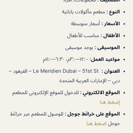
النوع
:
مطعم مأكولات يابانية
الأسعار
:
أسعار متوسطة
الأطفال
:
مناسب للأطفال
الموسيقى
:
يوجد موسيقى
مواعيد العمل
:
١٢:٠٠–٣:٠٠م، ٦:٣٠–١١:٠٠م
العنوان
:
Le Meridien Dubai – 51st St – القرهود‎ –
دبي – الإمارات العربية المتحدة
الموقع الالكتروني
:
للدخول للموقع الإلكتروني للمطعم
إضغط هنا
الموقع على خرائط جوجل
:
للوصول للمطعم عبر خرائط
جوجل
اضغط هنا