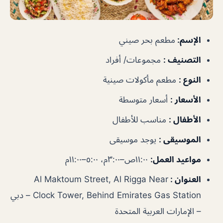
الإسم
:
مطعم بحر صيني
التصنيف
:
مجموعات/ أفراد
النوع
:
مطعم مأكولات صينية
الأسعار
:
أسعار متوسطة
الأطفال
:
مناسب للأطفال
الموسيقى
:
يوجد موسيقى
مواعيد العمل
:
١١:٠٠ص–٣:٠٠م، ٥:٠٠–١١:٠٠م
العنوان
:
Al Maktoum Street, Al Rigga Near
Clock Tower, Behind Emirates Gas Station – دبي
– الإمارات العربية المتحدة