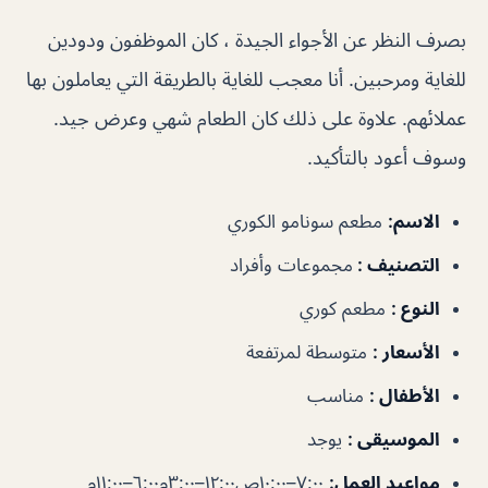
بصرف النظر عن الأجواء الجيدة ، كان الموظفون ودودين
للغاية ومرحبين. أنا معجب للغاية بالطريقة التي يعاملون بها
عملائهم. علاوة على ذلك كان الطعام شهي وعرض جيد.
وسوف أعود بالتأكيد.
الاسم:
مطعم سونامو الكوري
التصنيف :
مجموعات وأفراد
النوع :
مطعم كوري
الأسعار :
متوسطة لمرتفعة
الأطفال :
مناسب
الموسيقى :
يوجد
مواعيد العمل:
٧:٠٠–١٠:٠٠ص١٢:٠٠–٣:٠٠م٦:٠٠–١١:٠٠م