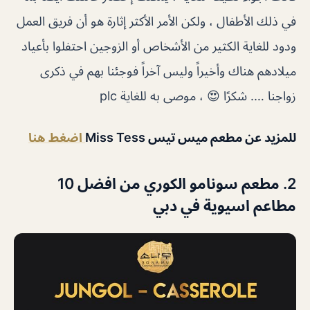
في ذلك الأطفال ، ولكن الأمر الأكثر إثارة هو أن فريق العمل
ودود للغاية الكثير من الأشخاص أو الزوجين احتفلوا بأعياد
ميلادهم هناك وأخيراً وليس آخراً فوجئنا بهم في ذكرى
زواجنا …. شكرًا 😍 ، موصى به للغاية plc
للمزيد عن مطعم ميس تيس Miss Tess
اضغط هنا
2. مطعم سونامو الكوري من افضل 10
مطاعم اسيوية في دبي