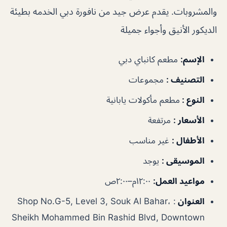
والمشروبات. يقدم عرض جيد من نافورة دبي الخدمه بطيئة
الديكور الأنيق وأجواء جميلة
ا
لإسم:
مطعم كانباي دبي
التصنيف :
مجموعات
النوع :
مطعم مأكولات يابانية
الأسعار :
مرتفعة
الأطفال :
غير مناسب
الموسيقى :
يوجد
مواعيد العمل:
١٢:٠٠م–٢:٠٠ص
العنوان
: Shop No.G-5, Level 3, Souk Al Bahar،
Sheikh Mohammed Bin Rashid Blvd, Downtown