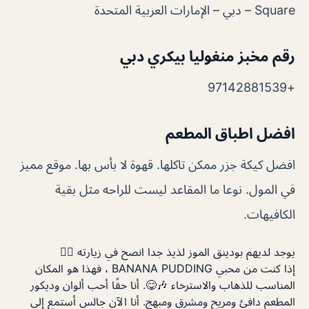
Square – دبي – الإمارات العربية المتحدة
رقم مخبز منغوليا بيكري دبي
+97142881539
افضل اطباق المطعم
افضل كيكة جزر ممكن تاكلها. قهوة لا بأس بها. موقع مميز
في المول. نوعا ما المقاعد ليست للراحه مثل بقية
الكافيهات.
يوجد لديهم بودينق الموز لذيذ جدا انصح في زيارته ✌🏻
إذا كنت من محبي BANANA PUDDING ، فهذا هو المكان
المناسب للذهاب والاسترخاء 🎶😋. أنا حقًا أحب ألوان وديكور
المطعم دافئ ومريح ومشرق ومبهج. أنا الآن جالس أستمع إلى