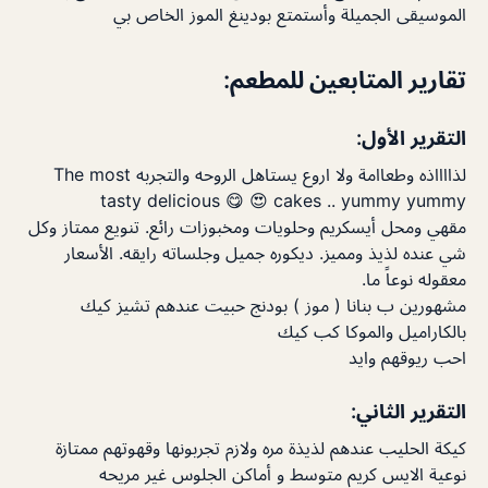
الموسيقى الجميلة وأستمتع بودينغ الموز الخاص بي
تقارير المتابعين للمطعم:
التقرير الأول:
لذااااذه وطعاامة ولا اروع يستاهل الروحه والتجربه The most
tasty delicious 😋 😍 cakes .. yummy yummy
مقهي ومحل أيسكريم وحلويات ومخبوزات رائع. تنويع ممتاز وكل
شي عنده لذيذ ومميز. ديكوره جميل وجلساته رايقه. الأسعار
معقوله نوعاً ما.
مشهورين ب بنانا ( موز ) بودنج حبيت عندهم تشيز كيك
بالكاراميل والموكا كب كيك
احب ريوقهم وايد
التقرير الثاني:
كيكة الحليب عندهم لذيذة مره ولازم تجربونها وقهوتهم ممتازة
نوعية الايس كريم متوسط و أماكن الجلوس غير مريحه