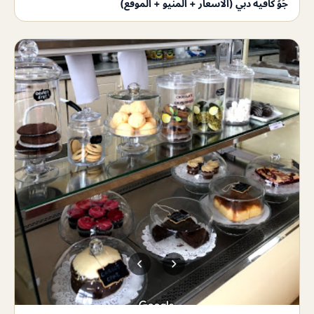
جَوُ كافيه دبي (الاسعار + المنيو + الموقع)