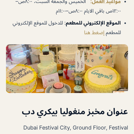
مواعيد العمل:
الخميس والجمعة السبت، ٨:٠٠ص–
١٢:٠٠ص باقي الايام ٨:٠٠ص–١١:٠٠م
الموقع الإلكتروني للمطعم
: للدخول للموقع الإلكتروني
للمطعم
إضغط هنا
عنوان مخبز منغوليا بيكري دب
Dubai Festival City, Ground Floor, Festival