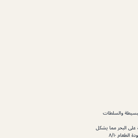
لبسيطة والسلطات
على البحر مما يشكل
فرصة حقيقية للاستمتاع بالماكولات اللذيذة و منظر الخور الخلاب. وتقييمي للمقهى كالتالي : جودة الطعام ٨/١٠