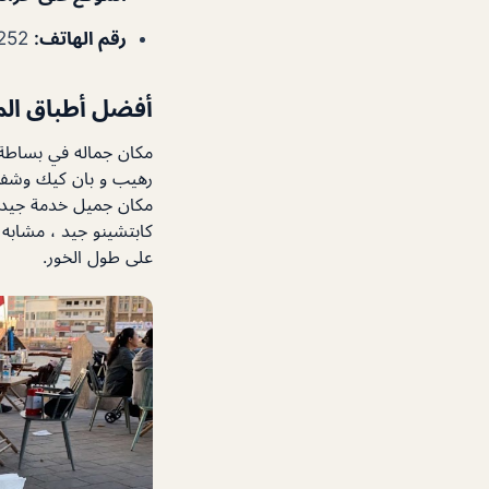
رقم الهاتف:
97142827252+
أفضل أطباق ال
مكان جماله في بساطة 
رهيب و بان كيك وشفت 
مكان جميل خدمة جيدة
كابتشينو جيد ، مشابه 
على طول الخور.