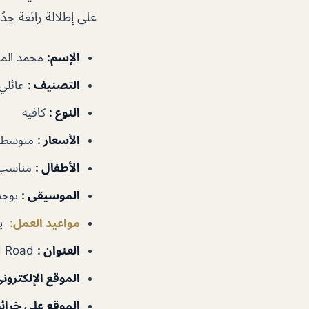
على إطلالة رائعة جدً
الإسم:
محمد الما
التصنيف :
عائلي
النوع :
كافيه
الأسعار :
متوسطة
الأطفال :
مناسب
الموسيقى :
يوجد
مواعيد العمل:
يومي
العنوان :
778W+3HV – Unnamed Road – دبي – الإمارات العربية المتحدة
الموقع الإلكترون
الموقع على خرائ