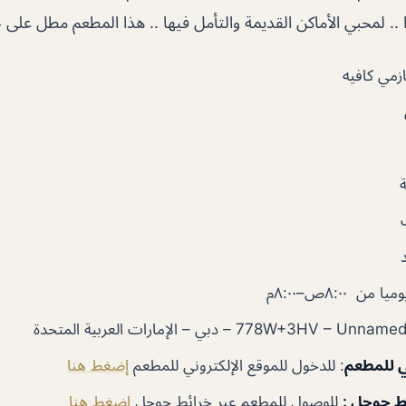
ا .. لمحبي الأماكن القديمة والتأمل فيها .. هذا المطعم مطل على 
زمي كافيه
ا من ٨:٠٠ص–٨:٠٠م
ي للمطعم
: للدخول للموقع الإلكتروني للمطعم
إضغط هنا
ط جوجل :
للوصول للمطعم عبر خرائط جوجل
اضغط هنا