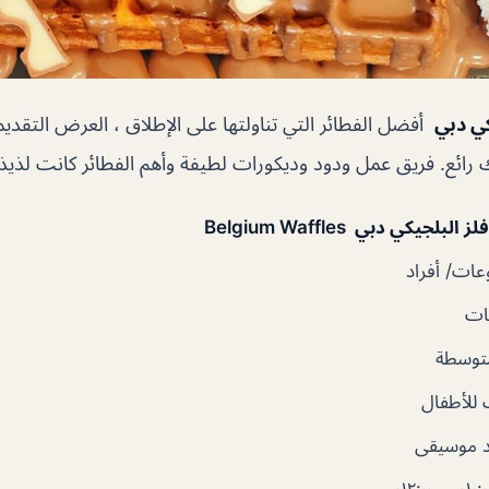
كي دبي
أفضل الفطائر التي تناولتها على الإطلاق ، العرض التقديم
ك رائع. فريق عمل ودود وديكورات لطيفة وأهم الفطائر كانت لذيذة 
لبلجيكي دبي Belgium Waffles
ات/ أفراد
ات
متوسطة
للأطفال
 موسيقى