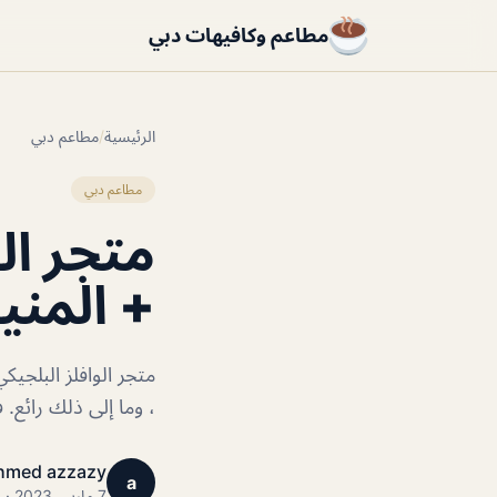
مطاعم وكافيهات دبي
الرئيسية
/
مطاعم دبي
مطاعم دبي
متجر ال
+ المني
متجر الوافلز البلجيك
، وما إلى ذلك رائع.
hmed azzazy
a
7 مارس 2023 · 1 دقائق قراءة