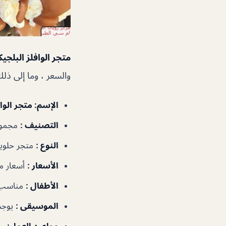
متجر الوافلز البلجي
والسعر ، وما إلى ذل
الإسم
:
متجر الوافلز ا
التصنيف
:
مجموع
النوع
:
متجر حلوي
الأسعار
:
أسعار 
الأطفال
:
مناسب 
الموسيقى
:
يوجد
مواعيد العمل
:
١٠:٠٠ص–١٢:٠٠ص