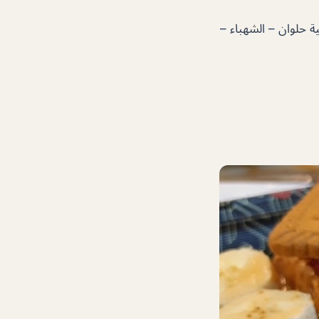
– near Al Shareef Super Market – ضاحية حلوان – الشهباء –