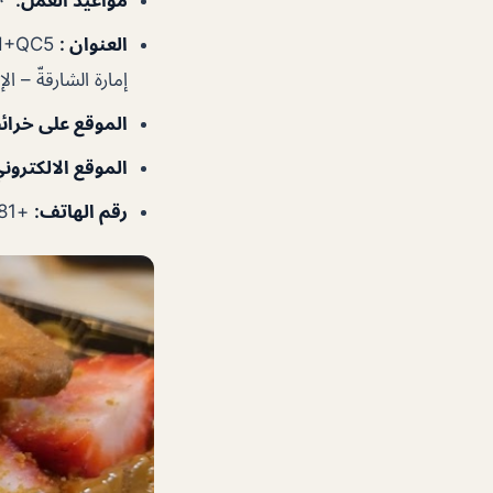
العنوان
:
إمارة الشارقةّ – ال
الموقع على خرا
الموقع الالكترون
رقم الهاتف
:
+971528939181