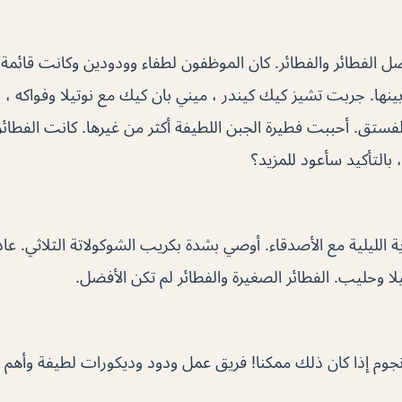
 الفطائر والفطائر. كان الموظفون لطفاء وودودين وكانت قائمة 
بينها. جربت تشيز كيك كيندر ، ميني بان كيك مع نوتيلا وفواكه ،
بالتأكيد سأعود للمزيد؟
ة الليلية مع الأصدقاء. أوصي بشدة بكريب الشوكولاتة الثلاثي. عا
لا وحليب. الفطائر الصغيرة والفطائر لم تكن الأفضل.
د جدا سأعطي 6 نجوم إذا كان ذلك ممكنا! فريق عمل ودود وديكورات لطيفة وأه