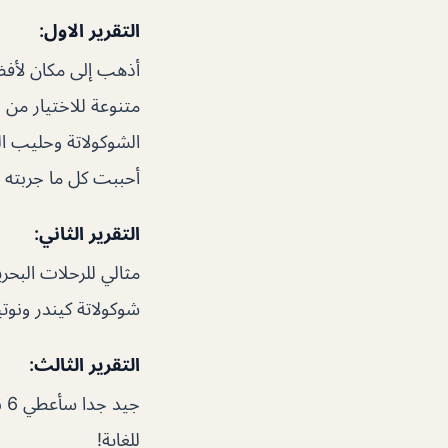
التقرير الاول:
أذهب إلى مكان لأفضل
متنوعة للاختيار من 
أحببت كل ما جربته ، 
التقرير الثاني:
مثالي للرحلات البحري
شوكولاتة كيندر ونوتي
التقرير الثالث:
جي
للغاية!