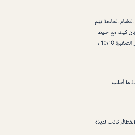
الطعام الخاصة بهم
 بان كيك مع خليط
الشوكولاتة وحليب الفستق. أحببت فطيرة الجبن اللطيفة أكثر من غيرها. كانت الفطائر الصغيرة 10/10 ،
دة ما أطلب
م الفطائر كانت لذيذة