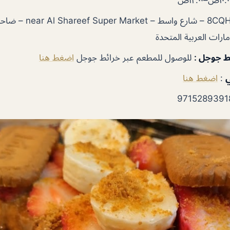
8CQH+QC5 – شارع واسط 
إمارات العربية المتحدة
ئط جوجل
:
للوصول للمطعم عبر خرائط جوجل
اضغط هنا
ي
:
اضغط هنا