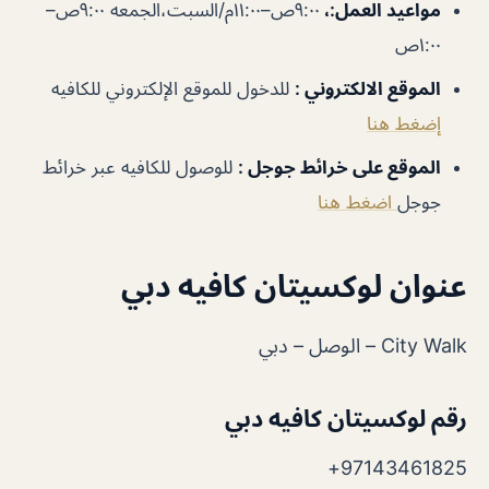
مواعيد
العمل
:،
٩:٠٠ص–١١:٠٠م/السبت،الجمعه ٩:٠٠ص–
١:٠٠ص
الموقع
الالكتروني
:
للدخول للموقع الإلكتروني للكافيه
إضغط هنا
الموقع على خرائط جوجل
:
للوصول للكافيه عبر خرائط
جوجل
اضغط هنا
عنوان لوكسيتان كافيه دبي
City Walk – الوصل‎ – دبي
رقم لوكسيتان كافيه دبي
97143461825+