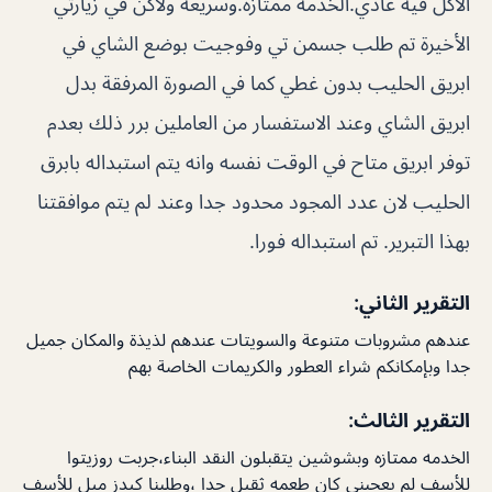
الاكل فيه عادي.الخدمه ممتازة.وسريعة ولاكن في زيارتي
الأخيرة تم طلب جسمن تي وفوجيت بوضع الشاي في
ابريق الحليب بدون غطي كما في الصورة المرفقة بدل
ابريق الشاي وعند الاستفسار من العاملين برر ذلك بعدم
توفر ابريق متاح في الوقت نفسه وانه يتم استبداله بابرق
الحليب لان عدد المجود محدود جدا وعند لم يتم موافقتنا
بهذا التبرير. تم استبداله فورا.
التقرير الثاني:
عندهم مشروبات متنوعة والسويتات عندهم لذيذة والمكان جميل
جدا وبإمكانكم شراء العطور والكريمات الخاصة بهم
التقرير الثالث:
الخدمه ممتازه وبشوشين يتقبلون النقد البناء،جربت روزيتوا
للأسف لم يعجبني كان طعمه ثقيل جدا ،وطلبنا كيدز ميل للأسف