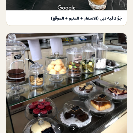
جَوُ كافيه دبي (الاسعار + المنيو + الموقع)