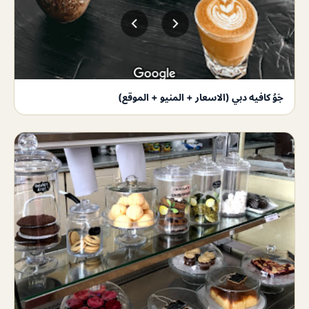
جَوُ كافيه دبي (الاسعار + المنيو + الموقع)