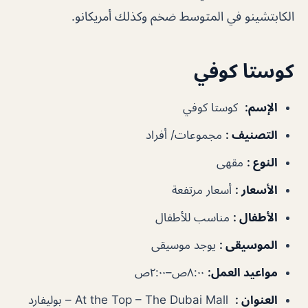
الكابتشينو في المتوسط ​​ضخم وكذلك أمريكانو.
كوستا كوفي
الإسم
:
كوستا كوفي
التصنيف
:
مجموعات/ أفراد
النوع
:
مقهى
الأسعار
:
أسعار مرتفعة
الأطفال
:
مناسب للأطفال
الموسيقى
:
يوجد موسيقى
مواعيد العمل
:
٨:٠٠ص–٢:٠٠ص
العنوان
:
At the Top – The Dubai Mall – بوليفارد