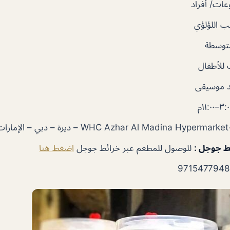
ات/ أفراد
 اللؤلؤي
متوسطة
للأطفال
 موسيقى
ئط جوجل
:
للوصول للمطعم عبر خرائط جوجل
اضغط هنا