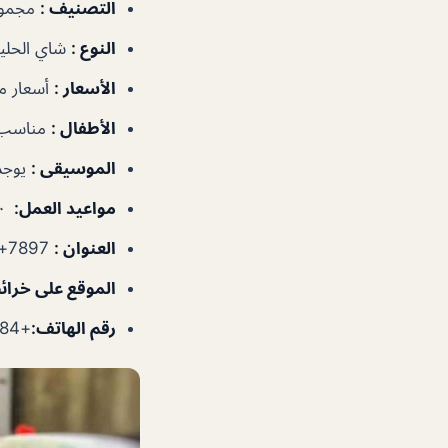
التصنيف
:
مجموع
النوع
:
شاي الحليب
الأسعار
:
أسعار 
الأطفال
:
مناسب 
الموسيقى
:
يوجد
مواعيد العمل
:
٣:٠٠–١١:٠٠م
العنوان
:
7897+WHC Azhar Al Madina Hypermarket – ديرة – دبي – الإمارات العربية المتحدة
الموقع على خرا
رقم الهاتف
:
+971547794884