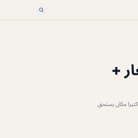
لاسعار +
 به كثيرا مكان يستحق