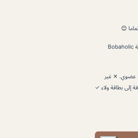
ماما 😊
شاي بوبا اللذيذ جدا .. السيدة التي خدمتنا كانت مهذبة جدا ومهذبة! ابنتي مدمنة للعبة Bobaholic
حد أفضل الخيارات! ✓ عضوي. ✕ غير
✓ عرض أسبوعي بالإضافة إلى بطاقة ولاء ✓