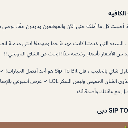
الكافيه
ة. أحببت كل ما أملكه حتى الآن والموظفون ودودون حقًا. نوصي ت
يد من الأسعار بأسعار رخيصة جدًا! ابحث عن الشاي الترويجي !!
إذا كنت ترغب في تناول شاي بالحليب ، فإن Sip To Bit هو أ
مسحوق ✓ سوف تتذوق الشاي الحقيقي وليس السكر LOL 
اصل مع عائلتك وأصدقائك