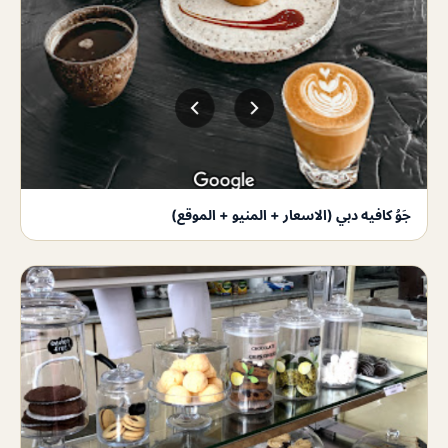
جَوُ كافيه دبي (الاسعار + المنيو + الموقع)