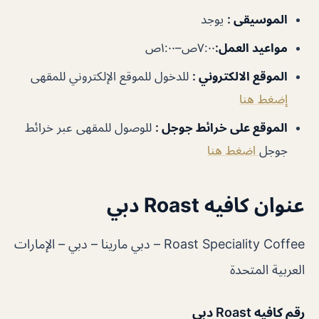
الموسيقى
:
يوجد
مواعيد العمل
:
٧:٠٠ص–١:٠٠ص
الموقع الالكتروني
:
للدخول للموقع الإلكتروني للمقهى
إضغط هنا
الموقع على خرائط جوجل
:
للوصول للمقهى عبر خرائط
جوجل
اضغط هنا
عنوان كافيه Roast دبي
Roast Speciality Coffee – دبي مارينا – دبي – الإمارات
العربية المتحدة
رقم كافيه Roast دبي