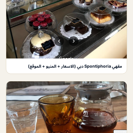
مقهي Spontiphoria دبي (الاسعار + المنيو + الموقع)