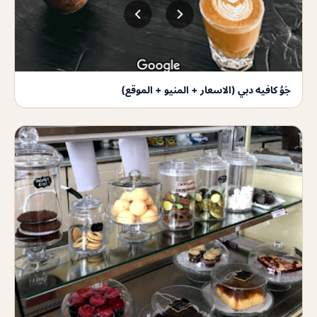
جَوُ كافيه دبي (الاسعار + المنيو + الموقع)