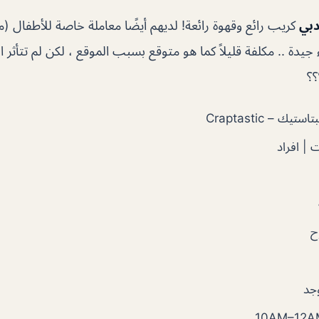
دبي
كريب رائع وقهوة رائعة! لديهم أيضًا معاملة خاصة للأطفال (م
يدة .. مكلفة قليلاً كما هو متوقع بسبب الموقع ، لكن لم تتأثر
؟؟
يك – Craptastic
 | افراد
ح
وجد