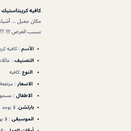
كافيه كريبتاستيك 
مكان جميل … أشياء ج
بسبب العرض !!! ؟؟
الأسم
: كافيه كريبتاست
التصنيف
: عائلات
النوع
:كافيه
الاسعار
: مرتفعة
الاطفال
: مسمو
بارتشن
: لا يوجد
الموسيقى
: لا ي
أوقات العمل
: 10AM–12AM