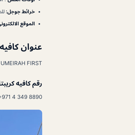
خرائط جوجل
:
لل
الموقع الالكترون
عنوان كافيه
R JUMEIRAH FIRST
رقم كافيه كريب