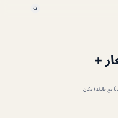
ار +
نًا مع طلبك) مكان