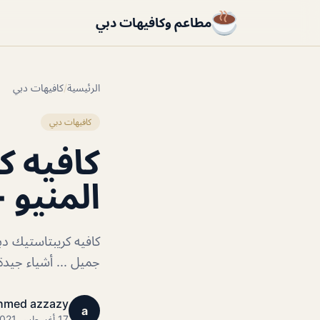
مطاعم وكافيهات دبي
الرئيسية
/
كافيهات دبي
كافيهات دبي
كافيه ك
المنيو +
كافيه كريبتاستيك دب
جميل ... أشياء جيدة 
hmed azzazy
a
17 أغسطس 2021 · 1 دقائق قراءة