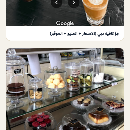
جَوُ كافيه دبي (الاسعار + المنيو + الموقع)