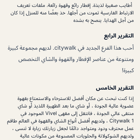
أطايب صغيرة لذيذة. إفطار رائع وقهوة رائعة. ملفات تعريف
الارتباط الفارسية تموت من أجلها. خذ بعضًا منه للمنزل إذا كان
من أجل الهدايا. ينصح به بشده
التقرير الرابع
أحب هذا الفرع الجديد في citywalk. لديهم مجموعة كبيرة
ومتنوعة من عناصر الإفطار والقهوة والشاي التخصص
كبيرة!
التقرير الخامس
إذا كنت تبحث عن مكان أفضل للاسترخاء والاستمتاع بقهوة
عضوية عالية الجودة ، أو شاي ما بعد الظهيرة اللذيذ أو شاي
منتقى عالي الجودة ، فانتقل إلى مقهى Vivel الموجود في
Citywalk 1 ، ولديهم أفضل أنواع الشاي والقهوة في العالم طاقم
عمل محترف ودود ومتواجد دائمًا لجعل زيارتك زيارة لا تنسى ،
ولديهم الشوكولاتة والحلويات المصنوعة من مكونات عالية