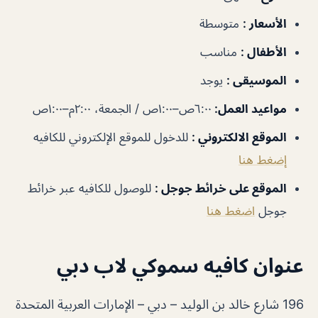
الأسعار
:
متوسطة
الأطفال
:
مناسب
الموسيقى
:
يوجد
مواعيد العمل
:
٦:٠٠ص–١:٠٠ص / الجمعة، ٢:٠٠م–١:٠٠ص
الموقع الالكتروني
:
للدخول للموقع الإلكتروني للكافيه
إضغط هنا
الموقع على خرائط جوجل
:
للوصول للكافيه عبر خرائط
جوجل
اضغط هنا
عنوان كافيه سموكي لاب دبي
196 شارع خالد بن الوليد – دبي – الإمارات العربية المتحدة