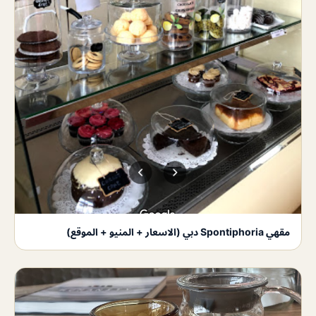
مقهي Spontiphoria دبي (الاسعار + المنيو + الموقع)