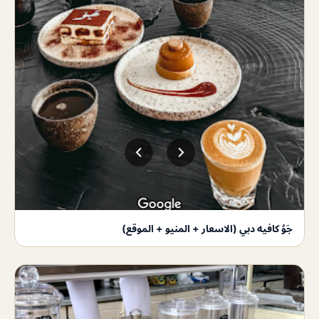
جَوُ كافيه دبي (الاسعار + المنيو + الموقع)