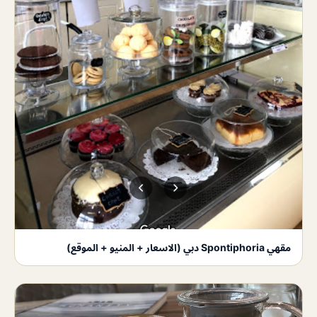
مقهي Spontiphoria دبي (الاسعار + المنيو + الموقع)