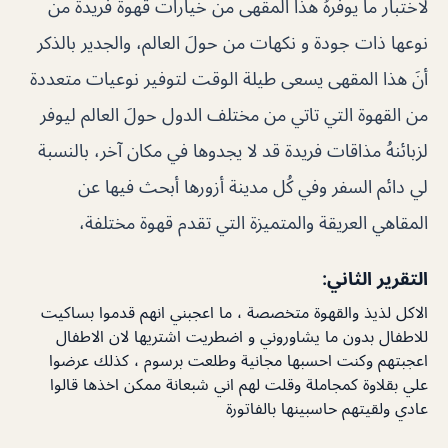
لاختبار ما يوفرهُ هذا المقهى من خيارات قهوة فريدة من
نوعها ذات جودة و نكهات من حولَ العالم، والجدير بالذكر
أنَ هذا المقهى يسعى طيلة الوقت لتوفير نوعيات متعددة
من القهوة التي تاتي من مختلف الدول حولَ العالم ليوفر
لزبائنهُ مذاقات فريدة قد لا يجدوها في مكان آخر، بالنسبة
لي دائم السفر وفي كُل مدينة أزورها أبحث فيها عن
المقاهي العريقة والمتميزة التي تقدم قهوة مختلفة،
التقرير الثاني:
الاكل لذيذ والقهوة متخصصة ، ما اعجبني انهم قدموا بساكيت
للاطفال بدون ما يشاوروني و اضطريت اشتريها لان الاطفال
اعجبتهم وكنت احسبها مجانية وطلعت برسوم ، كذلك عرضوا
علي بقلاوة كمجاملة وقلت لهم اني شبعانة ممكن اخذها قالوا
عادي ولقيتهم حاسبينها بالفاتورة