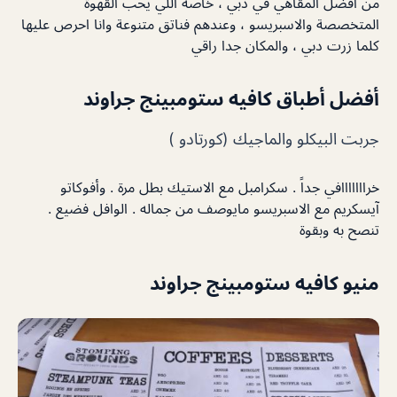
من أفضل المقاهي في دبي ، خاصة اللي يحب القهوة
المتخصصة والاسبريسو ، وعندهم فناتق متنوعة وانا احرص عليها
كلما زرت دبي ، والمكان جدا راقي
أفضل أطباق كافيه ستومبينج جراوند
جربت البيكلو والماجيك (كورتادو )
خرااااااافي جداً . سكرامبل مع الاستيك بطل مرة . وأفوكاتو
آيسكريم مع الاسبريسو مايوصف من جماله . الوافل فضيع .
تنصح به وبقوة
منيو كافيه ستومبينج جراوند