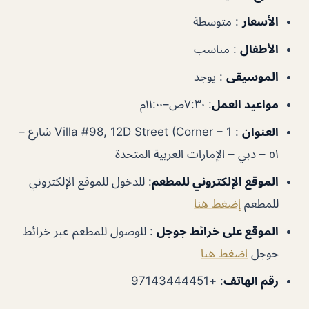
الأسعار
: متوسطة
الأطفال
: مناسب
الموسيقى
: يوجد
مواعيد العمل
: ٧:٣٠ص–١١:٠٠م
العنوان
: Villa #98, 12D Street (Corner – 1 شارع –
٥١ – دبي – الإمارات العربية المتحدة
الموقع الإلكتروني للمطعم
: للدخول للموقع الإلكتروني
للمطعم
إضغط هنا
الموقع على خرائط جوجل
: للوصول للمطعم عبر خرائط
جوجل
اضغط هنا
رقم الهاتف
: +97143444451