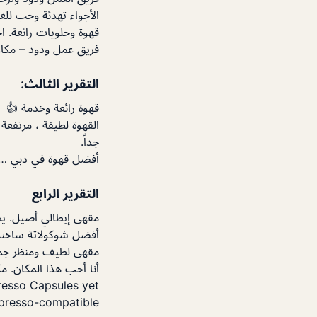
الأجواء تهدئة وحب للغ
قهوة وحلويات رائعة. ا
فريق عمل ودود – مكان ر
التقرير الثالث:
قهوة رائعة وخدمة 👍
القهوة لطيفة ، مرتفعة
جداً.
أفضل قهوة في دبي … أ
التقرير الرابع
مقهى إيطالي أصيل. يم
أفضل شوكولاتة ساخنة
مقهى لطيف ومنظر جم
أنا أحب هذا المكان. مك
esso Capsules yet?
spresso-compatible!