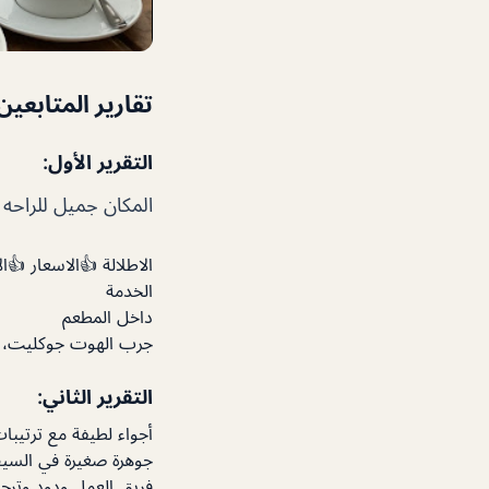
تقارير المتابعين
التقرير الأول:
المكان جميل للراحه وال
الاطلالة 👍الاسعار 👍ال
الخدمة
داخل المطعم
جرب الهوت جوكليت، م
التقرير الثاني:
أجواء لطيفة مع ترتيبا
جوهرة صغيرة في السيف.
فريق العمل ودود وترحاب