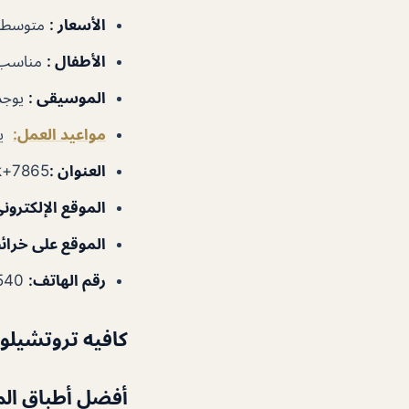
الأسعار :
متوسطة
الأطفال :
مناسب
الموسيقى :
يوجد
مواعيد العمل:
يومي
العنوان :
7865+7P6 creek – شارع السيف – الحمرية – دبي – الإمارات العربية المتحدة
الموقع الإلكترون
الموقع على خرائ
رقم الهاتف:
97143493540+
كافيه تروتشيلو
أفضل أطباق ال