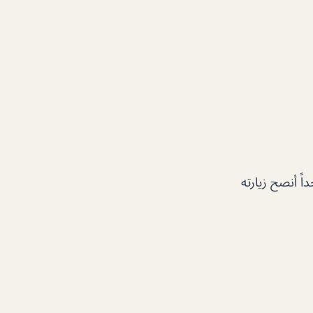
ً أنصح زيارته