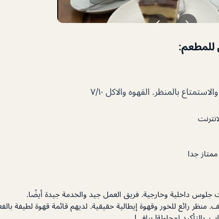
 للمطعم:
استمتاع بالمنظر. القهوه والاكل ٧/١٠
انترنت
متاز جدا
ت جلوس داخلية وخارجية. فريق العمل جيد والخدمة جيدة أيضًا.
 منظر رائع للخور وقهوة إيطالية حقيقية. لديهم قائمة قهوة لطيفة بالفع
. بالتأكيد لمحاولة! برافي!