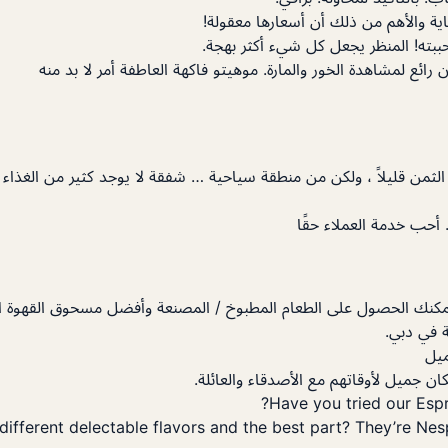
اية والأهم من ذلك أن أسعارها معقولة!
حببته! المنظر يجعل كل شيء أكثر بهجة.
ائع لمشاهدة الخور والمارة. موهيتو فاكهة العاطفة أمر لا بد منه
 الثمن قليلاً ، ولكن من منطقة سياحية … شفقة لا يوجد كثير من الغذاء
حب خدمة العملاء حقًا
كنك الحصول على الطعام المطبوخ / المصنعة وأفضل مسحوق القهوة ال
 في دبي.
يل
ان جميل لأوقاتهم مع الأصدقاء والعائلة.
Have you tried our Espr
different delectable flavors and the best part? They’re Ne