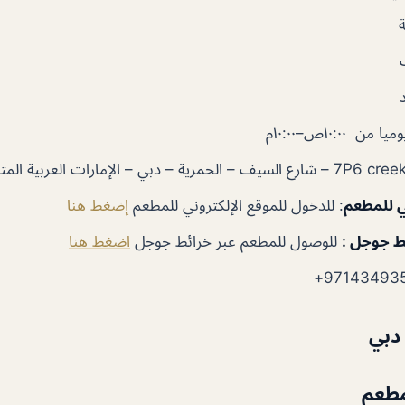
ا من ١٠:٠٠ص–١٠:٠٠م
ي للمطعم
: للدخول للموقع الإلكتروني للمطعم
إضغط هنا
ط جوجل :
للوصول للمطعم عبر خرائط جوجل
اضغط هنا
 دبي
مطعم