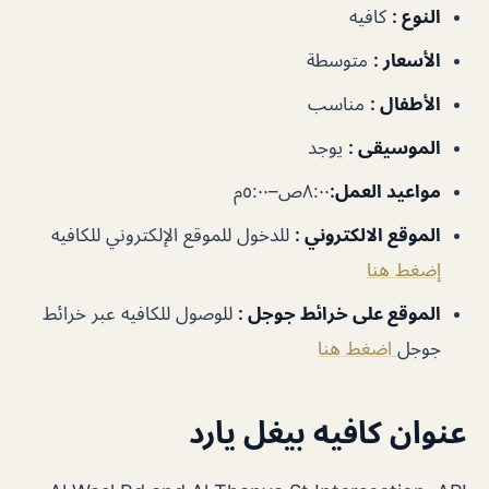
النوع
:
كافيه
الأسعار
:
متوسطة
الأطفال
:
مناسب
الموسيقى
:
يوجد
مواعيد العمل
:
٨:٠٠ص–٥:٠٠م
الموقع الالكتروني
:
للدخول للموقع الإلكتروني للكافيه
إضغط هنا
الموقع على خرائط جوجل
:
للوصول للكافيه عبر خرائط
جوجل
اضغط هنا
عنوان كافيه بيغل يارد