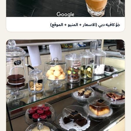
جَوُ كافيه دبي (الاسعار + المنيو + الموقع)