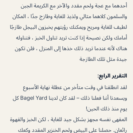
أحدهما مع عجة ولحم مقدد والآخر مع الكريمة الجبن
والسلمون كلاهما مثالي ولذيذ للغاية وطازج جدًا ، المكان
لطيف للغاية ومريح ويمكنك رؤيتهم يخبزون البيجل طازجًا
أمامك ولكن نصيحة إذا كنت تريد تناول الخبز ، فتناوله
هناك لأنه عندما تريد ذلك خذها إلى المنزل ، فلن تكون
جيدة مثل تلك الطازجة
التقرير الرابع:
لقد انطلقنا في وقت متأخر من عطلة نهاية الأسبوع
ويسعدنا أننا فعلنا ذلك – لقد كان لدينا Bagel Yard كل
يوم منذ ذلك الحين!
المقهى نفسه مجهز بشكل جيد للغاية ، لكن الخبز والقهوة
رائعان. حصلنا على البيض ولحم الخنزير المقدد وكعك