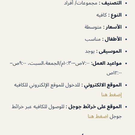
التصنيف
:
مجموعات/ أفراد
النوع
:
كافيه
الأسعار
:
متوسطة
الأطفال
:
مناسب
الموسيقى
:
يوجد
مواعيد العمل
:
٧:٠٠ص–١٠:٣٠م/الجمعة،السبت، ٩:٠٠ص–
١٢:٠٠ص
الموقع الالكتروني
:
للدخول للموقع الإلكتروني للكافيه
إضغط هنا
الموقع على خرائط جوجل
:
للوصول للكافيه عبر خرائط
جوجل
اضغط هنا