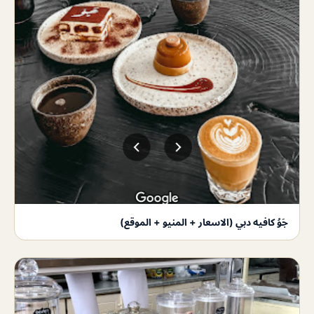
جَوُ كافيه دبي (الاسعار + المنيو + الموقع)