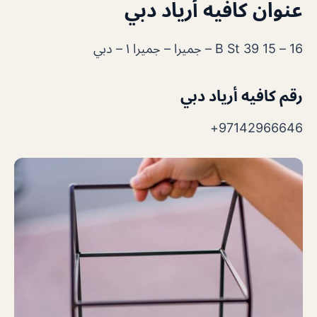
عنوان كافيه أرياد دبي
16 – 15 39 B St – جميرا – جميرا ١ – دبي
رقم كافيه أرياد دبي
97142966646+