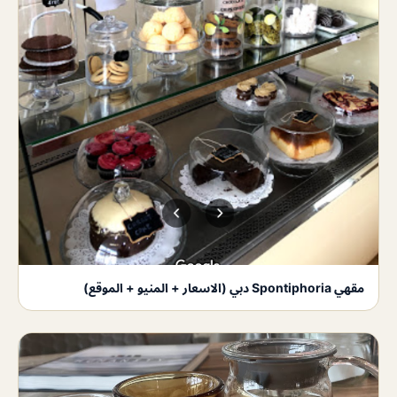
مقهي Spontiphoria دبي (الاسعار + المنيو + الموقع)