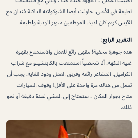
أحببت المكان .. القهوة جيدة جدًا ، وتأتي مع اقتباسات
لطيفة في الأعلى. حاولت أيضا الشوكولاته الداكنة فندان مع
الآيس كريم كان لذيذ. الموظفين سوبر الودية ولطيفة.
التقرير الرابع:
هذه جوهرة مخفية! مقهى رائع للعمل والاستمتاع بقهوة
غنية النكهة. أنا شخصياً استمتعت بالكابتشينو مع شراب
الكراميل. المشاعر رائعة وفريق العمل ودود للغاية. يجب أن
تعمل من هناك مرة واحدة على الأقل! وقوف السيارات
متاح بجوار المكان ، ستحتاج إلى المشي لمدة دقيقة أو نحو
ذلك.