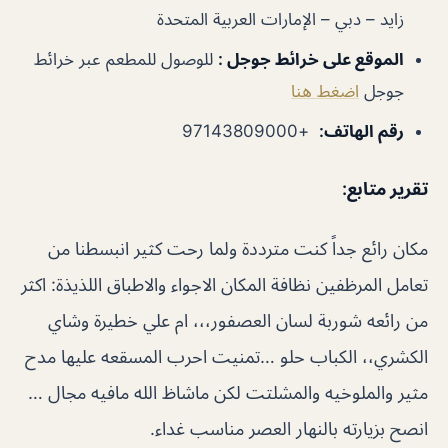
زايد – دبي – الإمارات العربية المتحدة
الموقع على خرائط جوجل
:
للوصول للمطعم عبر خرائط
جوجل
اضغط هنا
رقم الهاتف
:
+97143809000
تقرير متابع:
مكان رائع جداً كنت مترددة ولما رحت كثير انبسطنا من
تعامل المرظفين نظافة المكان الاجواء والاطباق اللذيذة: اكثر
من رائعه شوربة لسان العصفور،،، ام علي خطيرة وشاي
الكشري،، الكباب حلو …تمنيت احرب المسقعه عليها مدح
مثير والملوخيه والمشلتت لكن ماشاظ الله مافيه مجال …
انصح بزيارته بالنهار العصر مناسب غداء.