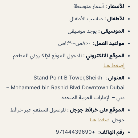
الأسعار
:
أسعار متوسطة
الأطفال
:
مناسب للأطفال
الموسيقى
:
يوجد موسيقى
مواعيد العمل
:
٨:٠٠ص–١:٣٠ص
الموقع الالكتروني
:
للدخول للموقع الإلكتروني للمطعم
إضغط هنا
العنوان
:
Stand Point B Tower,Sheikh
Mohammed bin Rashid Blvd,Downtown Dubai –
دبي – الإمارات العربية المتحدة
الموقع على خرائط جوجل
:
للوصول للمطعم عبر خرائط
جوجل
اضغط هنا
رقم الهاتف
:
+97144439690