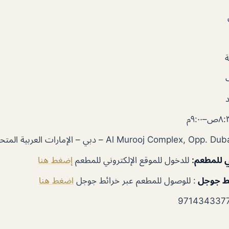
د
ص–٩:٠٠م
ي للمطعم:
للدخول للموقع الإلكتروني للمطعم
إضغط هنا
ئط جوجل
:
للوصول للمطعم عبر خرائط جوجل
اضغط هنا