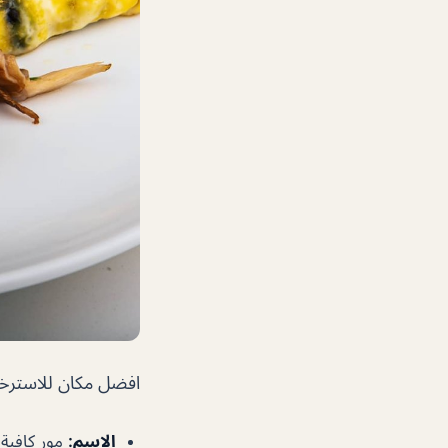
افضل مكان للاسترخاء
الإسم:
مور كافية orecafearabia