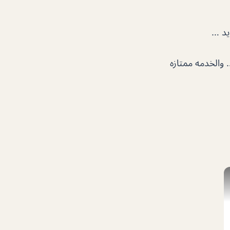
يد …
والخدمه ممتازه