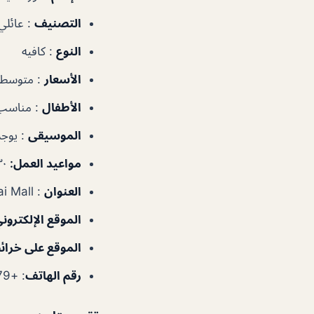
التصنيف
:
عائلي
النوع
:
كافيه
الأسعار
:
متوسطة
الأطفال
:
مناسب
الموسيقى
: يوج
مواعيد العمل:
٨:٣٠
العنوان
:
Al Murooj Complex, Opp. Dubai Mall – دبي – الإمارات العربية المتحدة
الموقع الإلكترون
الموقع على خرا
رقم الهاتف
:
+97143433779