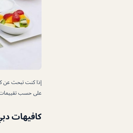
إذا كنت تبحث عن كا
على حسب تقييمات ال
كافيهات دب