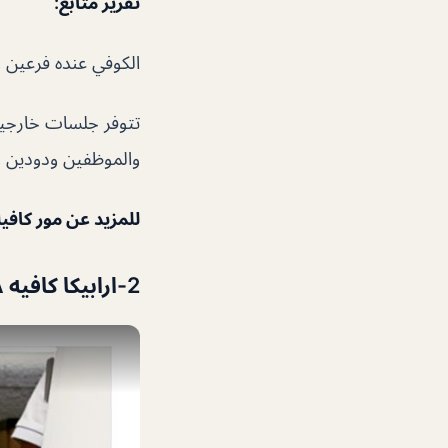
تقرير متابع
:
الكوفي عنده فرعين وا
تتوفر جلسات خارجيه
والموظفين ودودين وا
للمزيد عن مور كافي
2-ارابيكا كافيه ARABICA