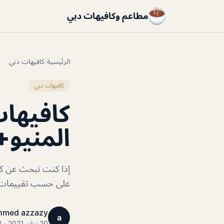
مطاعم وكافيهات دبي
الرئيسية
/
كافيهات دبي
كافيهات دبي
كافيهات
المنيو+
إذا كنت تبحث عن كا
على حسب تقييمات الز
hmed azzazy
a
20 يناير 2021 · 1 دقائق قراءة