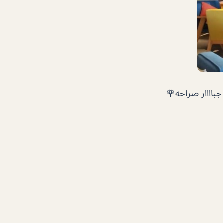
اااار صراحه🌹