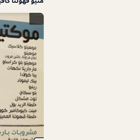
منيو قهوتنا كافي