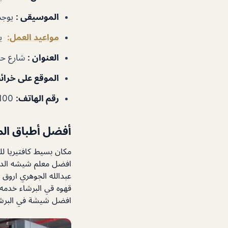
الموسيقى :
يوجد
مواعيد العمل:
يوم
العنوان :
شارع حصة
الموقع على خرائ
رقم الهاتف:
971585528100+
أفضل أطباق ال
مكان بسيط كافتيريا لل
افضل معلم شيشه الدكت
عبدالله الجوهري اروق
قهوه قي البرشاء خدمه
افضل شيشة في البرش