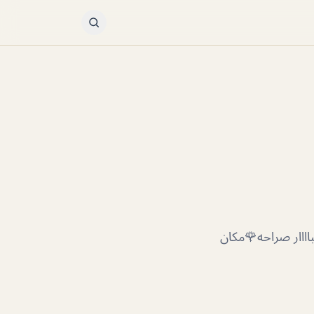
اااار صراحه🌹مكان