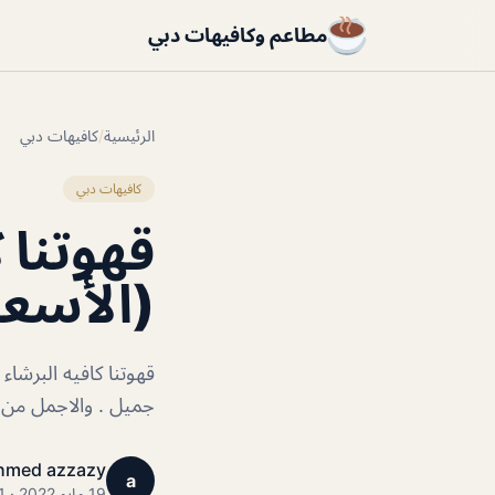
مطاعم وكافيهات دبي
الرئيسية
/
كافيهات دبي
كافيهات دبي
قهوتنا 
(الأسعا
قهوتنا كافيه البرش
جميل . والاجمل من 
hmed azzazy
a
19 مايو 2022 · 1 دقائق قراءة