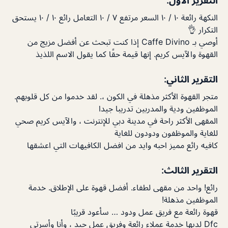
التقرير الأول:
النكهة رائعة ١٠ / ١٠ السعر مرتفع ٧ / ١٠ التعامل رائع ١٠ / ١٠ يستحق
التكرار 👌
أوصي بـ Caffe Divino إذا كنت تبحث عن أفضل مزيج من
القهوة والآيس كريم. إنها قيمة حقًا كما يقول الاسم اللذيذ
التقرير الثاني:
متجر القهوة الأكثر مذهلة في الكون ،. لقد خدموا من كل قلوبهم.
الموظفين ودية والمدربين تدريبا جيدا
المقهى الأكثر راحة في مدينة دبي للإنترنت ، والآيس كريم صحي
للغاية والموظفون ودودون للغاية
كافيه رائع مميز احبه وايد من افضل الكافيهات التي اعشقها
التقرير الثالث:
رائع! واحد من مقهى لطفاء. أفضل قهوة على الإطلاق. خدمة
الموظفين مذهلة!
قهوة رائعة مع فريق عمل ودود … سأعود قريبًا
Dfc لديها خدمة عملاء رائعة وفريق عمل جيد ، وأنا وأسرتي