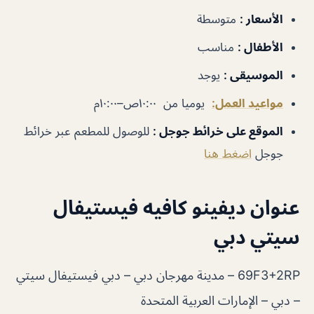
الأسعار :
متوسطة
الأطفال :
مناسب
الموسيقى :
يوجد
مواعيد العمل:
يوميا من ١٠:٠٠ص–١٠:٠٠م
الموقع على خرائط جوجل :
للوصول للمطعم عبر خرائط
جوجل
اضغط هنا
عنوان ديفينو كافيه فيستيفال
سيتي دبي
69F3+2RP – مدينة مهرجان دبي – دبي فيستيفال سيتي
– دبي – الإمارات العربية المتحدة