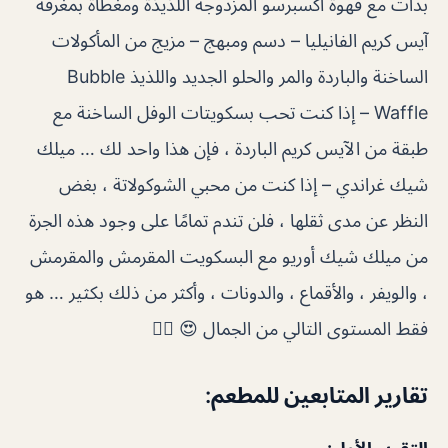
بدأت مع قهوة اكسبرسو المزدوجة اللذيذة ومغطاة بمغرفة
آيس كريم الفانيليا – دسم ومبهج – مزيج من المأكولات
الساخنة والباردة والمر والحلو الجديد واللذيذ Bubble
Waffle – إذا كنت تحب بسكويتات الوفل الساخنة مع
طبقة من الآيس كريم الباردة ، فإن هذا واحد لك … ميلك
شيك غراندي – إذا كنت من محبي الشوكولاتة ، بغض
النظر عن مدى ثقلها ، فلن تندم تمامًا على وجود هذه الجرة
من ميلك شيك أوريو مع البسكويت المقرمش والمقرمش
، والويفر ، والأقماع ، والدونات ، وأكثر من ذلك بكثير … هو
فقط المستوى التالي من الجمال 😍 👌🏻
تقارير المتابعين للمطعم: