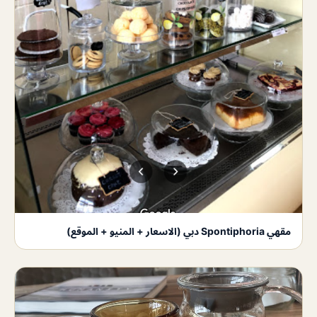
مقهي Spontiphoria دبي (الاسعار + المنيو + الموقع)