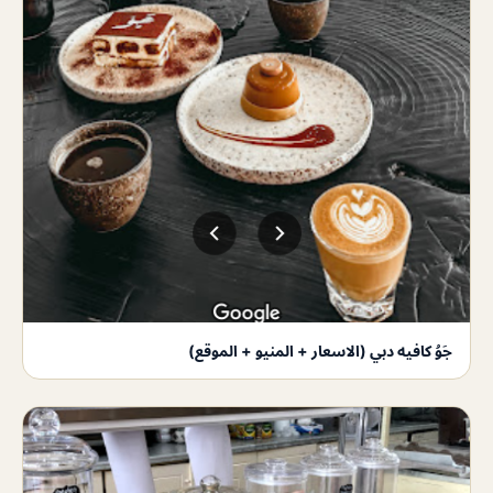
جَوُ كافيه دبي (الاسعار + المنيو + الموقع)