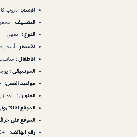
الإسم
:
دروب كاف
التصنيف
:
مجموع
النوع
:
مقهى
الأسعار
:
أسعار 
الأطفال
:
مناسب 
الموسيقى
:
يوجد
مواعيد العمل
:
١٠:٠٠ص–١١:٠٠م
العنوان
:
الوصل‎ – دبي – الإمارات العربية المتحدة
الموقع الالكترون
الموقع على خرا
رقم الهاتف
:
+971525568780