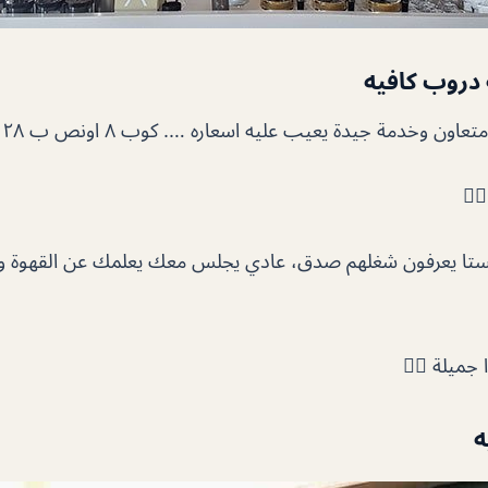
دروب كافيه
خدمة جيدة يعيب عليه اسعاره …. كوب ٨ اونص ب ٢٨ درهم جدا مبالغ فيه
🏻
ريستا يعرفون شغلهم صدق، عادي يجلس معك يعلمك عن القهوة 
جميلة 👍🏻
ه