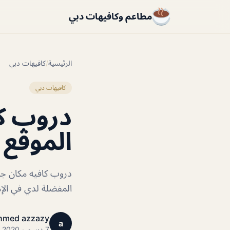
مطاعم وكافيهات دبي
الرئيسية
/
كافيهات دبي
كافيهات دبي
دروب كا
الموقع 
دروب كافيه مكان جم
المفضلة لدي في الإم
hmed azzazy
a
7 ديسمبر 2020 · 1 دقائق قراءة