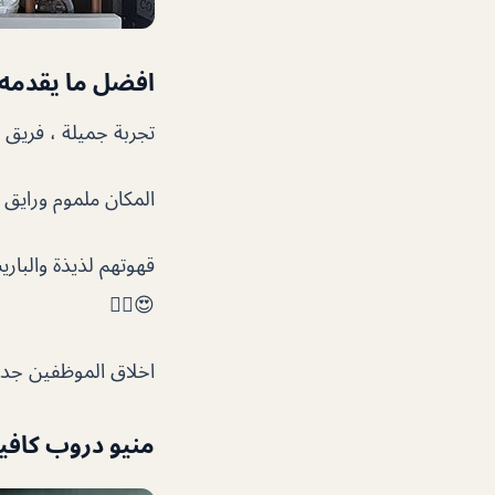
افضل ما يقدمه 
تجربة جميلة ، فريق متعاون و
المكان ملموم ورايق 
قهوتهم لذيذة والبا
😍👌🏻
اخلاق الموظفين جدا 
منيو دروب كافي