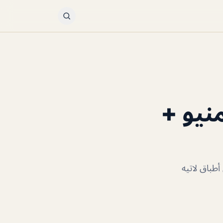
نيو +
طباق لاتيه