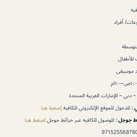
يه
ات/ أفراد
متوسطة
للأطفال
 موسيقى
ي
:
للدخول للموقع الإلكتروني للكافيه
إضغط هنا
ئط جوجل
:
للوصول للكافيه عبر خرائط جوجل
اضغط هنا