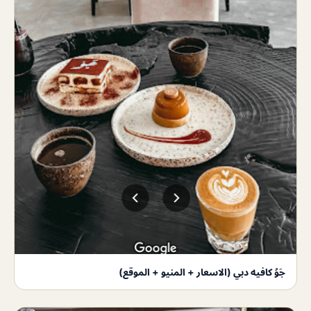
جَوُ كافيه دبي (الاسعار + المنيو + الموقع)