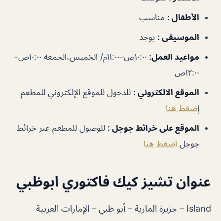
الأطفال
:
مناسب
الموسيقى
:
يوجد
مواعيد العمل
:
١٠:٠٠ص–١١:٠٠م/ الخميس،الجمعة ١٠:٠٠ص–
١٢:٠٠ص
الموقع الالكتروني
:
للدخول للموقع الإلكتروني للمطعم
إ
ضغط هنا
الموقع على خرائط جوجل
:
للوصول للمطعم عبر خرائط
جوجل
اضغط هنا
عنوان تشيز كيك فاكتوري ابوظبي
Island – جزيرة المارية – أبو ظبي – الإمارات العربية