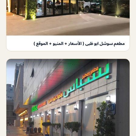
مطعم سوشل ابو ظبى ( الأسعار + المنيو + الموقع )