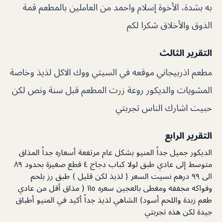
به بشدة، الأخوة إسلام واحمد من العاملين بالمطعم قمة
الذوق والأخلاق شكرا لكم
التقرير الثالث
مطعم اذربيجاني موقعه في السيتي ووك الاكل لذيذ وخاصة
المشويات والديكور روعة زرت المطعم قبل سنة ونص لكن
حبيت اشارك الناس تجربتي
التقرير الرابع
الديكور جميل جداً المنيو بشكل عام مرتفعة أسعاره جداً المذاق
متوسط إلى عادي طبق لولا كباب دجاج ٤ قطع صغيرة بحدود ٨٩
الى ٩٩ درهم نسيت السعر ( لذيذ لكن قليل ) طبق رز بلحم
وفواكه مجففه ومغطى بالعجين سعره ١١٥ ( مذاق أقل من عادي
طعم زبدة واللحم أسود) الشاهي لذيذ جداً أكيد في المنيو أطباق
جيدة لكن هذه تجربتي