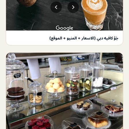
جَوُ كافيه دبي (الاسعار + المنيو + الموقع)