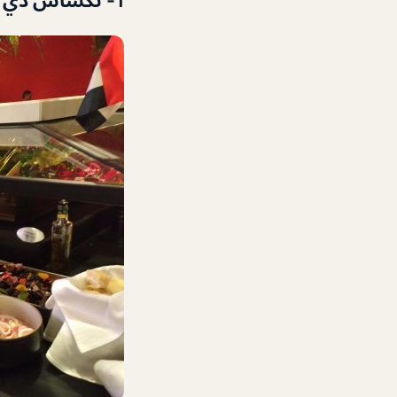
1- تكساس دي برازيل من افضل مطاعم مول الإمارات