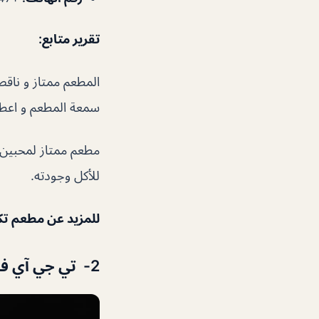
تقرير متابع:
المطعم ممتاز و ناقص
سمعة المطعم و اعطتن
مطعم ممتاز لمحبين ا
للأكل وجودته.
للمزيد عن مطعم
تك
2- تي جي آي فرايديز