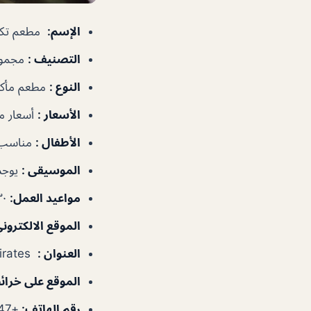
الإسم
:
مطعم تكس
التصنيف
:
مجموع
النوع
:
مطعم مأكول
الأسعار
:
أسعار 
الأطفال
:
مناسب 
الموسيقى
:
يوجد
مواعيد العمل
:
١١:٣٠ص–١١:٠٠م
الموقع الالكترون
العنوان :
Level 2,Mall of the Emirates – شارع الشيخ زايد – دبي – الإمارات العربية المتحدة
الموقع على خرا
رقم الهاتف
:
+97143792447