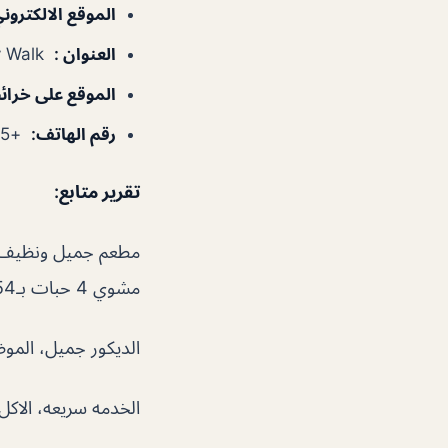
الموقع الالكترون
العنوان
:
CIty Walk – شارع الصفا – الوصل‎ – دبي – الإمارات العربية المتحدة
الموقع على خرا
رقم الهاتف
:
+97145905455
تقرير متابع
:
مطعم جميل ونظيف، يقد
مشوي 4 حبات بـ154 درهم !! مطعم متخصص في الاكلات الاماراتيه
الديكور جميل، الموظ
الخدمه سريعه، الاكل