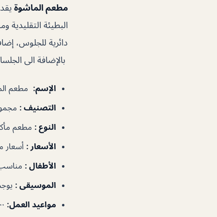
مطعم الماشوة
يقدم
البطيئة التقليدية 
دائرية للجلوس، إضا
بالإضافة الى الجلس
الإسم
:
مطعم الم
التصنيف
:
مجموع
النوع
:
مطعم مأكو
الأسعار
:
أسعار م
الأطفال
:
مناسب 
الموسيقى
:
يوجد
مواعيد العمل
:
١٠:٠٠ص–١١:٣٠م