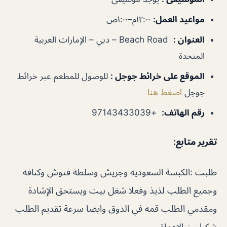
مواعيد العمل
:
١٢:٠٠م–١:٠٠ص
العنوان
:
Beach Road – دبي – الإمارات العربية
المتحدة
الموقع على خرائط جوجل
:
للوصول للمطعم عبر خرائط
جوجل
اضغط هنا
رقم الهاتف
:
+97143433039
تقرير متابع:
طلبت :الكبسة السعوديه وجريش وسلطة فتوش وكنافه
وجميع الطلب لذيذ وفعلا شغل بيت ويستحق الإشادة
ومقدمي الطلب قمه في الذوق وايضا سرعة تقديم الطلب
شكرا من الاعماق