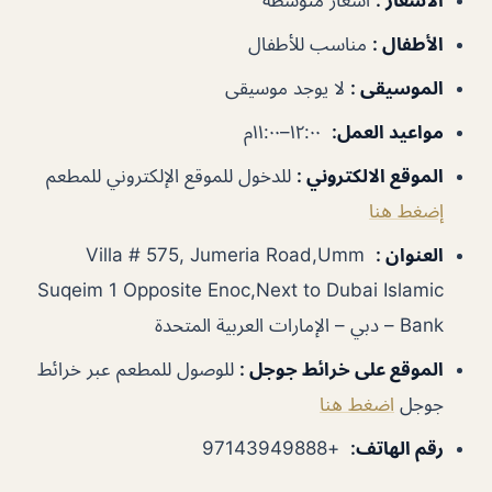
الأطفال
:
مناسب للأطفال
الموسيقى
:
لا يوجد موسيقى
مواعيد العمل
:
١٢:٠٠–١١:٠٠م
الموقع الالكتروني
:
للدخول للموقع الإلكتروني للمطعم
إضغط هنا
العنوان
:
Villa # 575, Jumeria Road,Umm
Suqeim 1 Opposite Enoc,Next to Dubai Islamic
Bank – دبي – الإمارات العربية المتحدة
الموقع على خرائط جوجل
:
للوصول للمطعم عبر خرائط
جوجل
اضغط هنا
رقم الهاتف
:
+97143949888