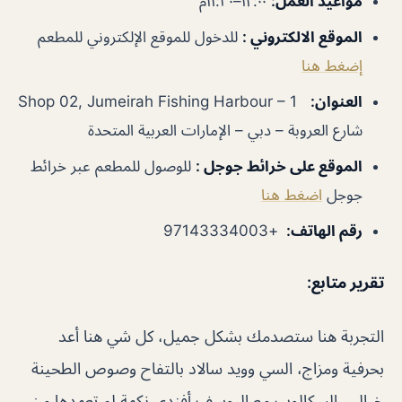
مواعيد العمل
:
١٢:٠٠–١١:٣٠م
الموقع الالكتروني
:
للدخول للموقع الإلكتروني للمطعم
إضغط هنا
العنوان
:
Shop 02, Jumeirah Fishing Harbour – 1
شارع العروبة – دبي – الإمارات العربية المتحدة
الموقع على خرائط جوجل
:
للوصول للمطعم عبر خرائط
جوجل
اضغط هنا
رقم الهاتف:
+97143334003
تقرير متابع
:
التجربة هنا ستصدمك بشكل جميل، كل شي هنا أعد
بحرفية ومزاج، السي وويد سالاد بالتفاح وصوص الطحينة
خيالي، السكالوب مع اليوسف أفندي نكهة لم تعهدها من