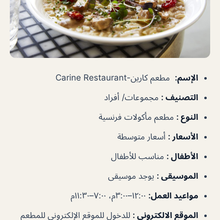
الإسم
:
مطعم كارين-Carine Restaurant
التصنيف
:
مجموعات/ أفراد
النوع
:
مطعم مأكولات فرنسية
الأسعار
:
أسعار متوسطة
الأطفال
:
مناسب للأطفال
الموسيقى
:
يوجد موسيقى
مواعيد العمل
:
١٢:٠٠–٣:٠٠م، ٧:٠٠–١١:٣٠م
الموقع الالكتروني
:
للدخول للموقع الإلكتروني للمطعم