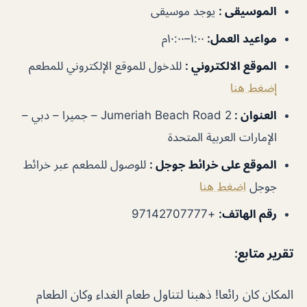
الموسيقى
:
يوجد موسيقى
مواعيد العمل
:
١:٠٠–١٠:٠٠م
الموقع الالكتروني
:
للدخول للموقع الإلكتروني للمطعم
إضغط هنا
العنوان
:
Jumeriah Beach Road 2 – جميرا – دبي –
الإمارات العربية المتحدة
الموقع على خرائط جوجل
:
للوصول للمطعم عبر خرائط
جوجل
اضغط هنا
رقم الهاتف
:
+97142707777
تقرير متابع:
المكان كان رائعا! ذهبنا لتناول طعام الغداء وكان الطعام