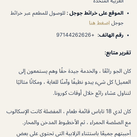
العربية المتحدة
الموقع على خرائط جوجل
:
للوصول للمطعم عبر خرائط
جوجل
اضغط هنا
رقم الهاتف
:
+97144262626
تقرير متابع:
كان الجو رائعًا ، والخدمة جيدة حقًا وهم يستمعون إلى
العميل! كل شيء يبدو نظيفًا وآمنًا للغاية ، ومكانًا مثاليًا
لتناول عشاء رائع خلال أوقات كورونا.
كان لدي 18 تاباس قائمة طعام ، المفضلة كانت الإسكالوب
مع الصلصة الحمراء ، ثم الأخطبوط المدخن والمحار.
أحببتهم جميعًا باستثناء الزلابية التي تحتوي على بعض