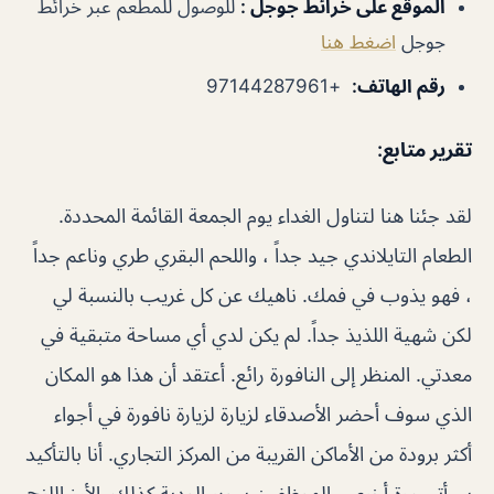
الموقع على خرائط جوجل
:
للوصول للمطعم عبر خرائط
جوجل
اضغط هنا
رقم الهاتف
:
+97144287961
تقرير متابع:
لقد جئنا هنا لتناول الغداء يوم الجمعة القائمة المحددة.
الطعام التايلاندي جيد جداً ، واللحم البقري طري وناعم جداً
، فهو يذوب في فمك. ناهيك عن كل غريب بالنسبة لي
لكن شهية اللذيذ جداً. لم يكن لدي أي مساحة متبقية في
معدتي. المنظر إلى النافورة رائع. أعتقد أن هذا هو المكان
الذي سوف أحضر الأصدقاء لزيارة لزيارة نافورة في أجواء
أكثر برودة من الأماكن القريبة من المركز التجاري. أنا بالتأكيد
سيأتي مرة أخرى ، الموظفين سوبر الودية كذلك. الأرز اللزج