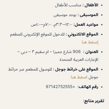
الأطفال
:
مناسب للأطفال
الموسيقى
:
يوجد موسيقى
مواعيد العمل
:
١٢:٠٠–٣:٣٠م، ٧:٠٠م–١:٠٠ص
الموقع الالكتروني
:
للدخول للموقع الإلكتروني للمطعم
إضغط هنا
العنوان
:
906 شارع جميرا – ام سقيم ٣ – دبي –
الإمارات العربية المتحدة
الموقع على خرائط جوجل
:
للوصول للمطعم عبر خرائط
جوجل
اضغط هنا
رقم الهاتف
:
+97142752555
تقرير متابع: