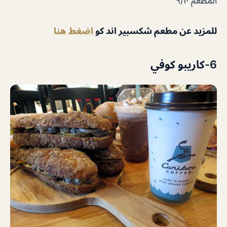
المطعم ٩/١٠
للمزيد عن مطعم شكسبير اند كو
اضغط هنا
6-كاريبو كوفي