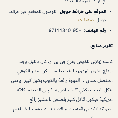
الإمارات العربية المتحدة
الموقع على خرائط جوجل
:
للوصول للمطعم عبر خرائط
جوجل
اضغط هنا
رقم الهاتف
:
+97144340195
تقرير متابع
:
كانت زيارتي للكوفي بفرع جي بي ار، كان بالليل وجداااا
ازعاج ،يفرق الهدوء بالوقت طبعا”، لكن يعتبر الكوفي
المفضل عندي ،، القهوة رائعة والكوب يكون كبير ،وحتى
الاكل الطلب يكفي ٣ اشخاص بحكم ان المطعم اكلاته
امريكية فيكون الاكل كثير بلصحن ،التشيز رائع
وطريقةالتقديم رائعة،جميع الاصناف عندهم حلوة . اقيم