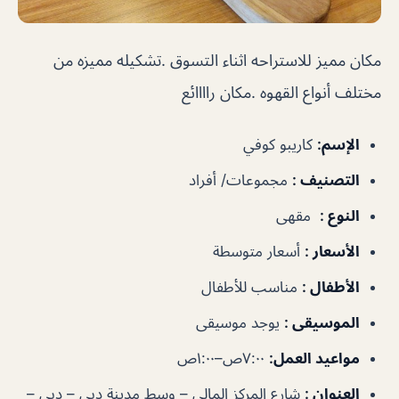
مكان مميز للاستراحه اثناء التسوق .تشكيله مميزه من
مختلف أنواع القهوه .مكان راااائع
الإسم
:
كاريبو كوفي
التصنيف
:
مجموعات/ أفراد
النوع
:
مقهى
الأسعار
:
أسعار متوسطة
الأطفال
:
مناسب للأطفال
الموسيقى
:
يوجد موسيقى
مواعيد العمل
:
٧:٠٠ص–١:٠٠ص
العنوان
:
شارع المركز المالي – وسط مدينة دبي – دبي –