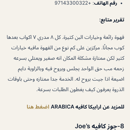
رقم الهاتف
:
+97143300322
تقرير متابع
:
قهوة رائعة وخيارات البن كثيرة. كل ٨ مدري ٧ اكواب بعدها
كوب مجانًا. مركزين على كم نوع من القهوة مافيه خيارات
كثير لكن ممتازة مشكلة المكان انه صغير ويمتلي بسرعه
زحمه مب حق الواحد يجلس ويروح فيه وبالزاوية دايم
اضيعة اذا جيت بروح له. الخدمة جدا ممتازه وحتى باوقات
الذروة يعرفون كيف يغطون الطلبات بسرعة.
للمزيد عن
ارابيكا كافيه ARABICA
اضغط هنا
8-جوز كافيه Joe’s