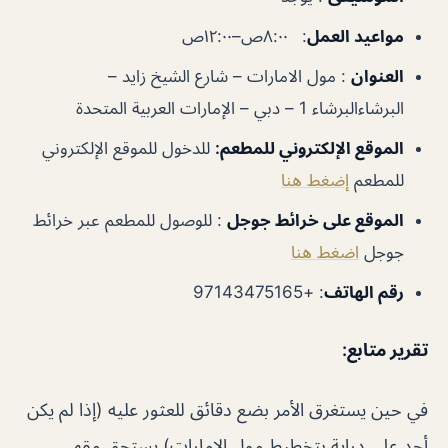
مواعيد العمل
:
٨:٠٠ص–١٢:٠٠ص
العنوان
:
مول الامارات – شارع الشيخ زايد –
البرشاءالبرشاء 1 – دبي – الإمارات العربية المتحدة
الموقع الإلكتروني للمطعم:
للدخول للموقع الإلكتروني
للمطعم
إضغط هنا
الموقع على خرائط جوجل
:
للوصول للمطعم عبر خرائط
جوجل
اضغط هنا
رقم الهاتف
:
+97143475165
تقرير متابع
:
في حين يستغرق الأمر بضع دقائق للعثور عليه (إذا لم يكن
أحد على دراية بتخطيط مول الإمارات) يستحق مقهى