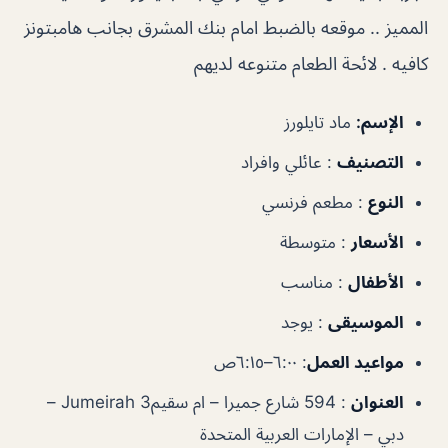
المميز .. موقعه بالضبط امام بنك المشرق بجانب هامبتونز
كافيه . لائحة الطعام متنوعه لديهم
الإسم:
ماد تايلورز
التصنيف
:
عائلي وافراد
النوع
:
مطعم فرنسي
الأسعار
:
متوسطة
الأطفال
:
مناسب
الموسيقى
:
يوجد
مواعيد العمل
:
٦:٠٠–٦:١٥ص
العنوان
:
594 شارع جميرا – ام سقيمJumeirah 3 –
دبي – الإمارات العربية المتحدة