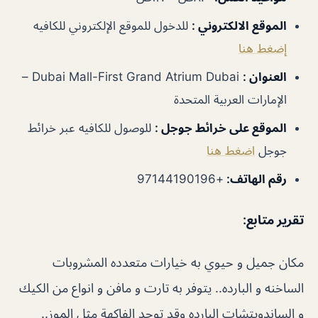
الموقع الالكتروني
:
للدخول للموقع الإلكتروني للكافيه
إضغط هنا
العنوان
:
Dubai Mall-First Grand Atrium Dubai –
الإمارات العربية المتحدة
الموقع على خرائط جوجل
:
للوصول للكافيه عبر خرائط
جوجل
اضغط هنا
رقم الهاتف
:
+97144190196
تقرير متابع
:
مكان جميل و حيوي به خيارات متعدده المشروبات
الساخنه و البارده.. يتوفر به تارت و مافن و انواع من الكيك
و الساندويتشات البارده وقد توجد الفاكهة مثل الموز..