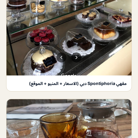
مقهي Spontiphoria دبي (الاسعار + المنيو + الموقع)