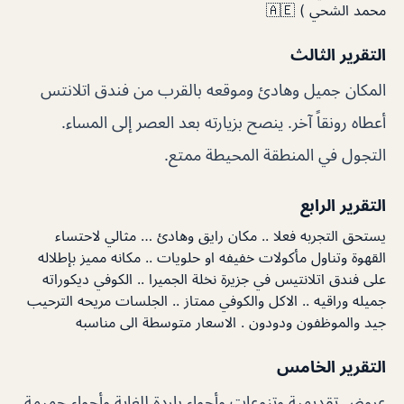
محمد الشحي ) 🇦🇪
التقرير الثالث
المكان جميل وهادئ وموقعه بالقرب من فندق اتلانتس
أعطاه رونقاً آخر. ينصح بزيارته بعد العصر إلى المساء.
التجول في المنطقة المحيطة ممتع.
التقرير الرابع
يستحق التجربه فعلا .. مكان رايق وهادئ … مثالي لاحتساء
القهوة وتناول مأكولات خفيفه او حلويات .. مكانه مميز بإطلاله
على فندق اتلانتيس في جزيرة نخلة الجميرا .. الكوفي ديكوراته
جميله وراقيه .. الاكل والكوفي ممتاز .. الجلسات مريحه الترحيب
جيد والموظفون ودودون . الاسعار متوسطة الى مناسبه
التقرير الخامس
عروض تقديمية وتنوعات وأجواء باردة للغاية وأجواء حميمة.