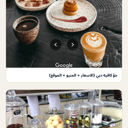
جَوُ كافيه دبي (الاسعار + المنيو + الموقع)