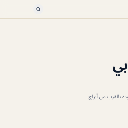
بي
دة بالقرب من أبراج