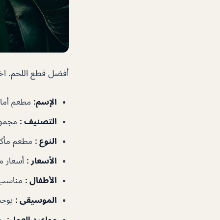
أفضل قطع اللحم. اخت
الإسم
:
مطعم أماز
التصنيف
:
مجموع
النوع
:
مطعم مأكول
الأسعار
:
أسعار م
الأطفال
:
مناسب 
الموسيقى
:
يوجد
مواعيد العمل
:
١٢:٠٠م–١:٠٠ص