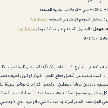
ي
:
للدخول للموقع الإلكتروني للمطعم
إضغط هنا
ئط جوجل
:
للوصول للمطعم عبر خرائط جوجل
اضغط هنا
لة رائعة في الخارج. كان الطعام لذيذًا تمامًا وطازجًا ومُقدم جيدًا 
 إذا كنت تبحث عن أفضل قطع اللحم. اختيار كوكتيل لطيف تحت ع
يفونا ودودين للغاية ويقظين ، وقدموا اقتراحات وكانوا سريعًا عل
شكل مثالي وموضوع تمامًا. تتوفر خدمة صف السيارات مجانًا مما
لمي المزدحمة. الحجز أمر لا بد منه ، الشيء الوحيد الذي لا يعجبني