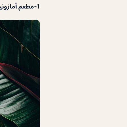
1-
مطعم أمازوني