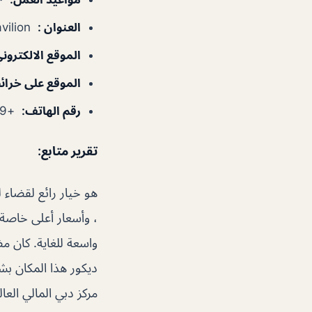
العنوان
:
DIFC Pavilion – دبي – الإمارات العربية المتحدة
الموقع الالكترون
الموقع على خرا
رقم الهاتف
:
+97145713999
تقرير متابع
:
هو خيار رائع لقضاء لي
، وأسعار أعلى خاصة
واسعة للغاية. كان مض
ديكور هذا المكان ب
مركز دبي المالي العا