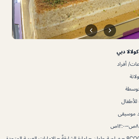
لالا دبي
ت/ أفراد
لاتة
توسطة
لأطفال
 موسيقى
١٢:٠ص