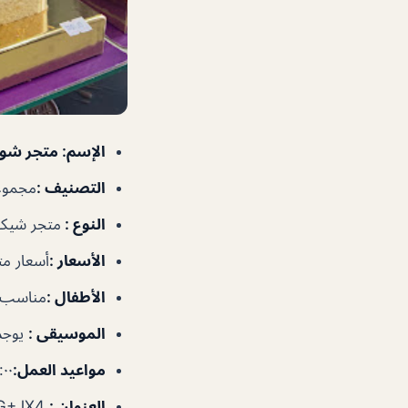
الإسم
:
متجر شوكو
التصنيف
:
مجموعا
النوع
:
متجر شيكو
الأسعار
:
أسعار م
الأطفال
:
مناسب ل
الموسيقى
:
يوجد
مواعيد العمل
:
٨:٠٠ص–٠
العنوان
:
8CQG+JX4 – ضاحية حلوان – إمارة الشارقةّ – الإمارات العربية المتحدة