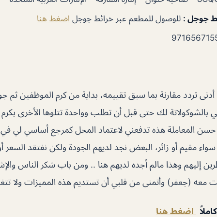
ئط جوجل
:
للوصول للمطعم عبر خرائط جوجل
اضغط هنا
وم دون أدنى تردد مقارنة بما سبق تقييمه، بداية من كرم الموظفين ثم ج
ي بالشوكولاتة لك حتى قبل أن تطلب وواحدة تتلوها الأخرى بكرم
. حسن المعاملة هذه تدفعني لاعتماد المحل كمرجع أساسي لي في
اء مقيم أو زائر، البعض نجد لديهم الجودة ولكن نفتقد السعر أو
رين إليهم وهذا مالم أجده لديهم هنا .. ومن باب شكر الناس والإش
معه (جعفر) وأتمنى من قلبي أن تستديم هذه المميزات ولا تتغير
املاً
اضغط هنا