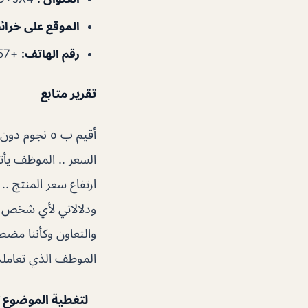
الموقع على خرا
رقم الهاتف
:
+97165671557
تقرير متابع
أقيم ب ٥ نج
السعر .. الموظف يأت
ارتفاع سعر المنتج .
ودلالاتي لأي شخص سو
والتعاون وكأننا مضط
الموظف الذي تعاملت 
لتغطية الموضوع ك