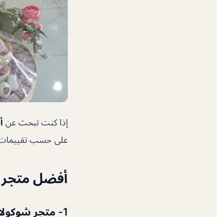
إذا كنت تبحث عن
أ
على حسب تقييمات ال
أفضل متجر 
1- متجر شوكولالا دبي