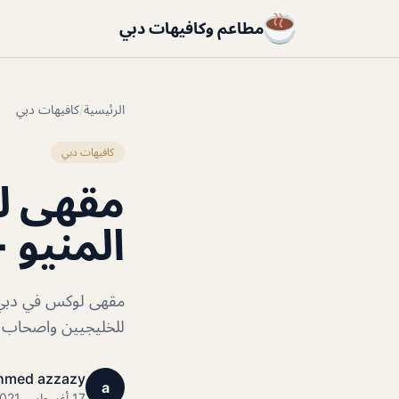
مطاعم وكافيهات دبي
الرئيسية
/
كافيهات دبي
كافيهات دبي
مقهى ل
المنيو +
مقهى لوكس في دبي ج
للخليجيين واصحاب مز
hmed azzazy
a
17 أغسطس 2021 · 1 دقائق قراءة