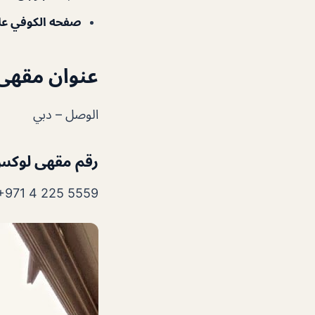
صفحه الكوفي عل
عنوان مقهى
الوصل‎ – دبي
رقم مقهى لوكس