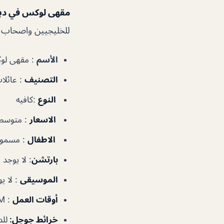
مقهى لوكس في د
للخليجيين واصحاب مز
الأسم
: مقهى لوكس – e
التصنيف
: عائلات
النوع
:كافيه
الاسعار
: متوسط
الاطفال
: مسمو
بارتشن
: لا يوجد
الموسيقى
: لا ي
أوقات العمل
: 8AM–1AM
خرائط جوجل
:
لل