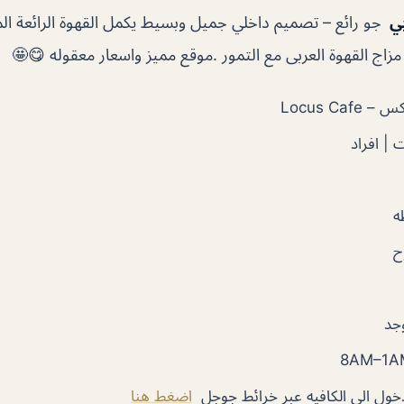
بي
جو رائع – تصميم داخلي جميل وبسيط يكمل القهوة الرائعة ا
اج القهوة العربى مع التمور .موقع مميز واسعار معقوله 😋🤩
Locus Caf
 | افراد
ه
ح
وجد
دخول الى الكافيه عبر خرائط جوجل
اضغط هنا