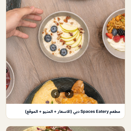
مطعم Spaces Eatery دبي (الاسعار + المنيو + الموقع)