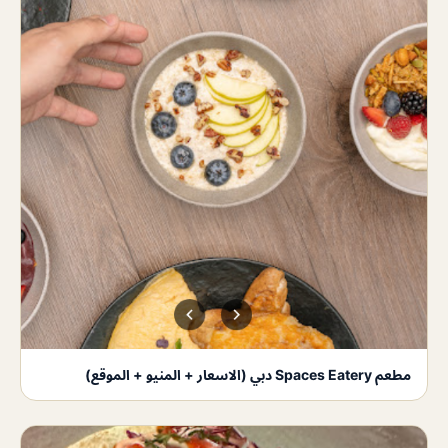
مطعم Spaces Eatery دبي (الاسعار + المنيو + الموقع)