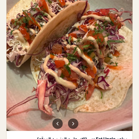
مطعم Fat Uncle دبي (الاسعار + المنيو + الموقع)