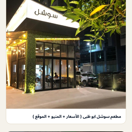
مطعم سوشل ابو ظبى ( الأسعار + المنيو + الموقع )