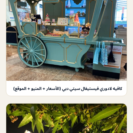
كافيه لادوري فيستيفال سيتي دبي (الأسعار + المنيو + الموقع)