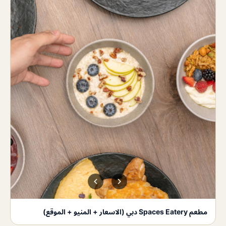
مطعم Spaces Eatery دبي (الاسعار + المنيو + الموقع)