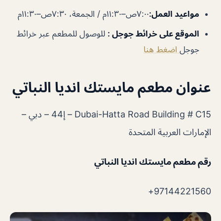
مواعيد العمل
:
٧:٠٠ص–١١:٣٠م / الجمعة، ٧:٣٠ص–١١:٣٠م
الموقع على خرائط جوجل
:
للوصول للمطعم عبر خرائط
جوجل
اضغط هنا
عنوان مطعم مايستك انديا النباتي
Dubai-Hatta Road Building # C15 – إ44 – دبي –
الإمارات العربية المتحدة
رقم مطعم مايستك انديا النباتي
97144221560+