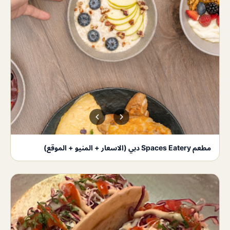
مطعم Spaces Eatery دبي (الاسعار + المنيو + الموقع)