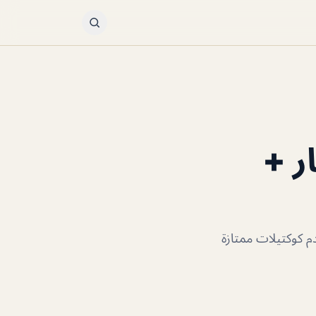
لأسعار +
يقدم كوكتيلات ممتازة