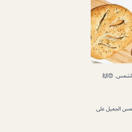
 الشمس. 😍🙌
لشمس الجميل على