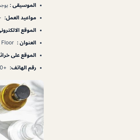
الموسيقى
:
يوجد
مواعيد العمل
:
٧:٠٠–١١:٠٠ص، ١٢:٠٠–٦:٠٠م
الموقع الالكترون
العنوان
:
Burj Al Arab, Ground Mezzanine Floor – شارع جميرا – دبي – الإمارات العربية المتحدة
الموقع على خرا
رقم الهاتف
:
+97143017600