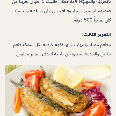
بالحرفيّه والمهنيّه! #ملاحظه : طلبت 5 اطباق تقريباً من
ضمنهم لوبستر ومحار وقباقب وربيان وسلطه والحساب
كان تقريباً 500 درهم.
التقرير الثالث:
مطعم ممتاز والبهارات لها نكهه خاصة لكل سمكة طعم
خاص والخدمة ممتازه من ناحية الندلاء السعر معقول