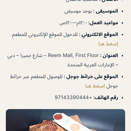
الموسيقى
:
يوجد موسيقى
مواعيد العمل
:
١٢:٠٠م–١٢:٠٠ص
الموقع الالكتروني
:
للدخول للموقع الإلكتروني للمطعم
إضغط هنا
العنوان
:
Reem Mall, First Floor – شارع جميرا – دبي
– الإمارات العربية المتحدة
الموقع على خرائط جوجل
:
للوصول للمطعم عبر خرائط
جوجل
اضغط هنا
رقم الهاتف
:
+97143390444