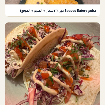
مطعم Spaces Eatery دبي (الاسعار + المنيو + الموقع)