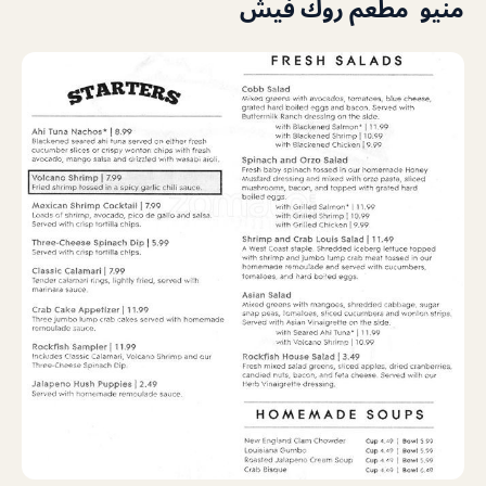
منيو مطعم روك فيش