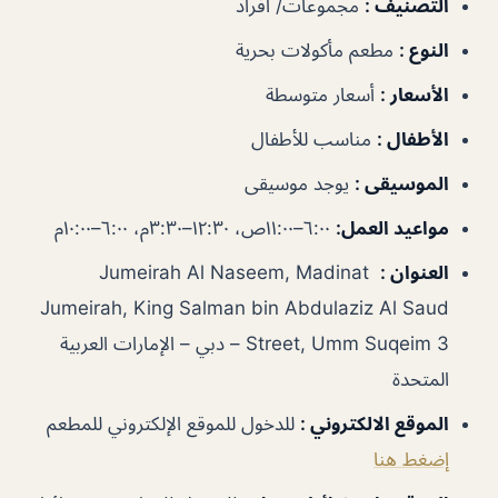
التصنيف
:
مجموعات/ أفراد
النوع
:
مطعم مأكولات بحرية
الأسعار
:
أسعار متوسطة
الأطفال
:
مناسب للأطفال
الموسيقى
:
يوجد موسيقى
مواعيد العمل
:
٦:٠٠–١١:٠٠ص، ١٢:٣٠–٣:٣٠م، ٦:٠٠–١٠:٠٠م
العنوان
:
Jumeirah Al Naseem, Madinat
Jumeirah, King Salman bin Abdulaziz Al Saud
Street, Umm Suqeim 3 – دبي – الإمارات العربية
المتحدة
الموقع الالكتروني
:
للدخول للموقع الإلكتروني للمطعم
إضغط هنا