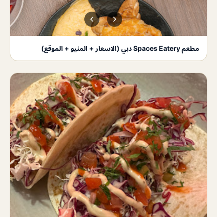
مطعم Spaces Eatery دبي (الاسعار + المنيو + الموقع)