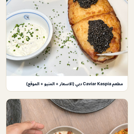
مطعم Caviar Kaspia دبي (الاسعار + المنيو + الموقع)