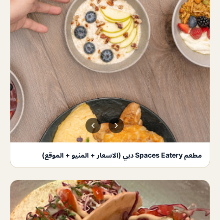
مطعم Spaces Eatery دبي (الاسعار + المنيو + الموقع)