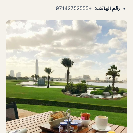
رقم الهاتف
:
+97142752555