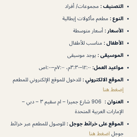
التصنيف
:
مجموعات/ أفراد
النوع
:
مطعم مأكولات إيطالية
الأسعار
:
أسعار متوسطة
الأطفال
:
مناسب للأطفال
الموسيقى
:
يوجد موسيقى
مواعيد العمل
:
١٢:٠٠–٣:٣٠م، ٧:٠٠م–١:٠٠ص
الموقع الالكتروني
:
للدخول للموقع الإلكتروني للمطعم
إضغط هنا
العنوان
:
906 شارع جميرا – ام سقيم ٣ – دبي –
الإمارات العربية المتحدة
الموقع على خرائط جوجل
:
للوصول للمطعم عبر خرائط
جوجل
اضغط هنا