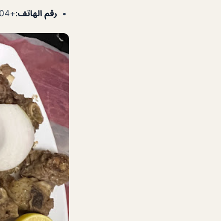
رقم الهاتف
:
+971528602004