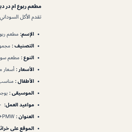
مطعم ربوع ام در دب
تقدم الأكل السودان
الإسم
:
مطعم ربوع
التصنيف
:
مجموع
النوع
:
مطعم سود
الأسعار
:
أسعار 
الأطفال
:
مناسب 
الموسيقى
:
يوجد
مواعيد العمل
:
٩:٠٠ص–١٢:٠٠ص
العنوان
:
78G5+PMW – ديرة – المرر – دبي – الإمارات العربية المتحدة
الموقع على خرا