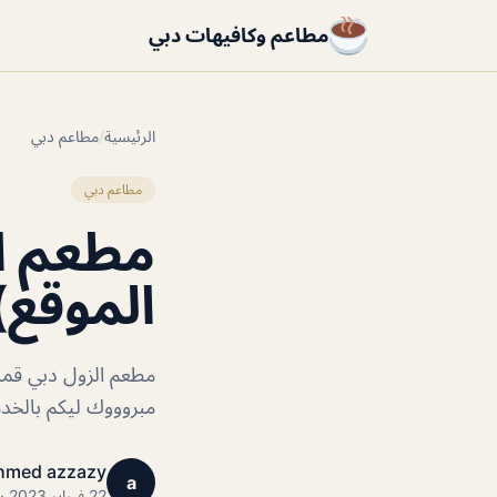
مطاعم وكافيهات دبي
الرئيسية
/
مطاعم دبي
مطاعم دبي
مطعم ال
الموقع)
مطعم الزول دبي قمة 
مبروووك ليكم بالخدم
hmed azzazy
a
22 فبراير 2023 · 1 دقائق قراءة