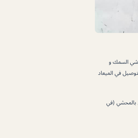
قاشي السمك و
لتوصيل في الميعاد
ي بالمحشي (في