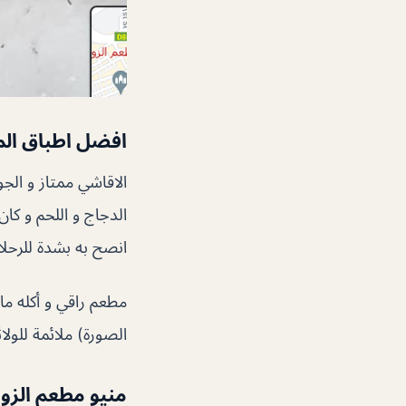
افضل اطباق ال
الاقاشي ممتاز و الج
الدجاج و اللحم و كا
انصح به بشدة للرحل
مطعم راقي و أكله ما
الصورة) ملائمة للولائم 15-20 شخص بارتياح، مذاق ممتاز وخدمة
منيو مطعم الزو