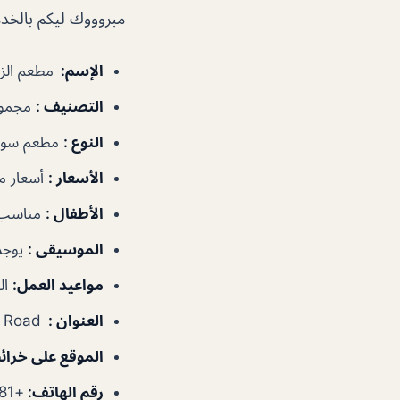
مبروووك ليكم بالخدما
الإسم
:
مطعم الز
التصنيف
:
مجموع
النوع
:
مطعم سود
الأسعار
:
أسعار 
الأطفال
:
مناسب 
الموسيقى
:
يوجد
مواعيد العمل
:
الجمعة، ٠
العنوان
:
Unnamed Road
الموقع على خرا
رقم الهاتف
:
+971558795481