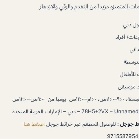
ت المتميزة مزيدا من التقدم والرقي والازدهار
ول دبي
ات/ أفراد
اني
متوسطة
للأطفال
 موسيقى
٩:٠–١١:٠٠ص، ١:٠٠م–١٢:٠٠ص يوميا من ٩:٠٠ص–١٢:٠٠ص
78H5+2VX –  – دبي – الإمارات العربية المتحدة
ئط جوجل
:
للوصول للمطعم عبر خرائط جوجل
اضغط هنا