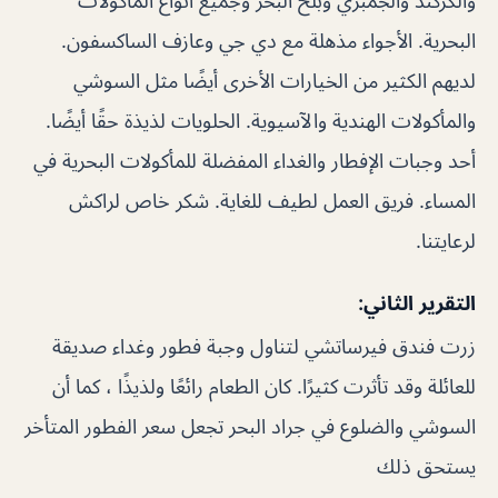
والكركند والجمبري وبلح البحر وجميع أنواع المأكولات
البحرية. الأجواء مذهلة مع دي جي وعازف الساكسفون.
لديهم الكثير من الخيارات الأخرى أيضًا مثل السوشي
والمأكولات الهندية والآسيوية. الحلويات لذيذة حقًا أيضًا.
أحد وجبات الإفطار والغداء المفضلة للمأكولات البحرية في
المساء. فريق العمل لطيف للغاية. شكر خاص لراكش
لرعايتنا.
التقرير الثاني:
زرت فندق فيرساتشي لتناول وجبة فطور وغداء صديقة
للعائلة وقد تأثرت كثيرًا. كان الطعام رائعًا ولذيذًا ، كما أن
السوشي والضلوع في جراد البحر تجعل سعر الفطور المتأخر
يستحق ذلك