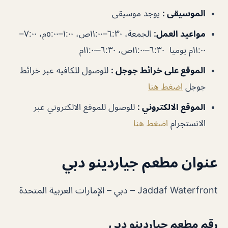
الموسيقى
:
يوجد موسيقى
مواعيد العمل
:
الجمعة، ٦:٣٠–١١:٠٠ص، ١:٠٠–٥:٠٠م، ٧:٠٠–
١١:٠٠م يوميا ٦:٣٠–١١:٠٠ص، ٦:٣٠–١١:٠٠م
الموقع على خرائط جوجل
:
للوصول للكافيه عبر خرائط
جوجل
اضغط هنا
الموقع الالكتروني :
للوصول للموقع الالكتروني عبر
الانستجرام
اضغط هنا
عنوان مطعم جياردينو دبي
Jaddaf Waterfront – دبي – الإمارات العربية المتحدة
رقم مطعم جياردينو دبي