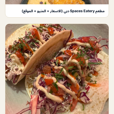
مطعم Spaces Eatery دبي (الاسعار + المنيو + الموقع)