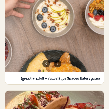
مطعم Spaces Eatery دبي (الاسعار + المنيو + الموقع)