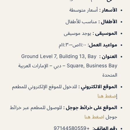
الأسعار
:
أسعار متوسطة
الأطفال
:
مناسب للأطفال
الموسيقى
:
يوجد موسيقى
مواعيد العمل
:
١١:٠٠ص–١١:٣٠م
العنوان
:
Ground Level 7, Building 13, Bay
Square, Business Bay – دبي – الإمارات العربية
المتحدة
الموقع الالكتروني
:
للدخول للموقع الإلكتروني للمطعم
إ
ضغط هنا
الموقع على خرائط جوجل
:
للوصول للمطعم عبر خرائط
جوجل
اضغط هنا
رقم الهاتف
:
+97144580559