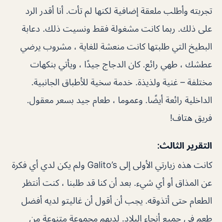
تجربته وأطلب ملعقة إضافية لكنها لم تأت. أنا أقدر الرد
على ذلك. ربما كانت مشغولة فقط ونسيت ذلك. دعابة
البطيخ التي طلبتها كانت منعشة للغاية ، مشروب يرضي
عطشك ، طهي رائع. كان الدجاج جيدًا ، ويأتي بنكهات
مختلفة – غنية ولذيذة. خدمة سخية للأطباق الجانبية.
الداخلية رائعة أيضًا. وعموما ، طعام جيد بسعر معقول.
فريق هتاف!
التقرير الثالث:
كانت هذه زيارتي الأولى إلى Galito’s ولم يكن لدي أي فكرة
عن المذاق أو أي شيء. بعد أن كنا قد طلبنا ، كنت أنتظر
الطعام حتى أتذوقه. يجب أن أقول أن غاليتو لديه أفضل
طعم في جميع أنحاء البلاد. لديهم مجموعة متنوعة من