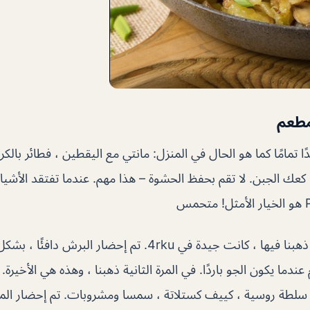
مطعم
ًا تمامًا كما هو الحال في المنزل: مانتي مع اليقطين ، فطائر بال
ك الجبن. لا تقم بحفظ الحشوة – هذا مهم. عندما تفتقد الأشياء
في المرة الأولى التي ذهبنا فيها ، كانت جيدة في 4rku. تم إحضار ال
ندما يكون الجو باردًا. في المرة الثانية ذهبنا ، وهذه هي الأخيرة. 
سلطة روسية ، كييف كستلاتة ، سمسا ومشروبات. تم إحضار الم