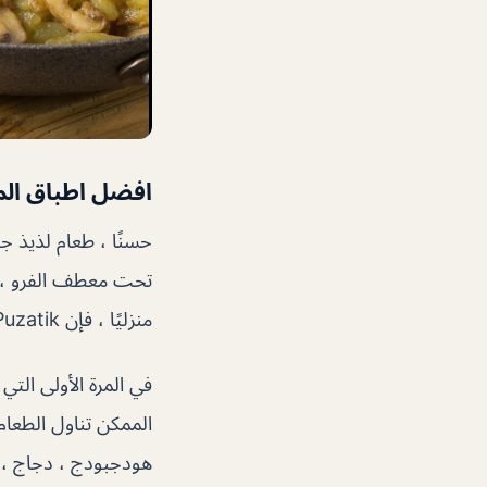
افضل اطباق ال
حسنًا ، طعام لذيذ جد
تحت معطف الفرو ، كع
منزليًا ، فإن Puzatik هو الخيار الأمثل! متحمس
الممكن تناول الطعام ع
هودجبودج ، دجاج ، 