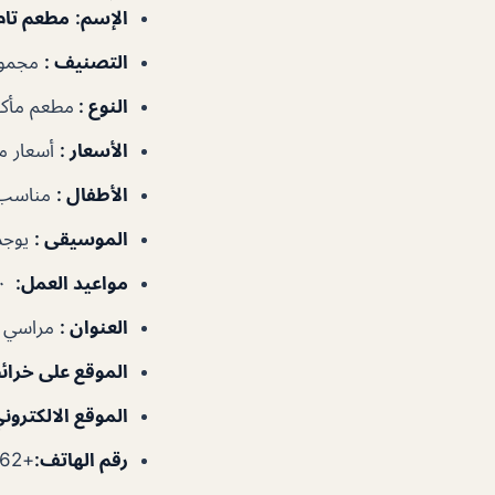
الإسم
:
مطعم تام
التصنيف
:
مجموع
النوع
:
مطعم مأكو
الأسعار
:
أسعار 
الأطفال
:
مناسب 
الموسيقى
:
يوجد
مواعيد العمل
:
٦:٠٠ص–٣:٠٠ص
العنوان
:
مراسي در
الموقع على خرا
الموقع الالكترون
رقم الهاتف
:
+971586046162