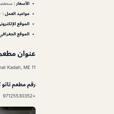
الأسعار :
منخفضة
مواعيد العمل :
:٠٠
الموقع الإلكتروني
الموقع الجغرافي
عنوان مطعم ت
et, Near Pak Nemat Kadah, ME 11
رقم مطعم تاتو كا
+97125530352