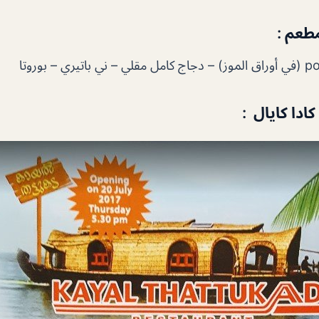
طعم :
ادا كايال :