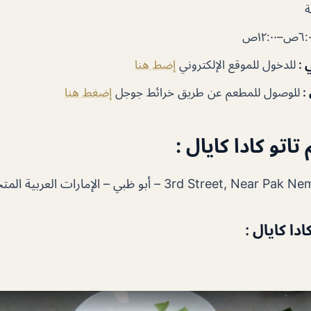
٦ص–١٢:٠٠ص
 :
للدخول للموقع الإلكتروني
إضط هنا
 :
للوصول للمطعم عن طريق خرائط جوجل
إضغط هنا
اتو كادا كايال :
3rd Stre – أبو ظبي – الإمارات العربية المتحدة
دا كايال :