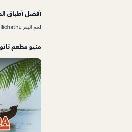
أفضل أطباق الم
لحم البقر pollichathu (في أوراق الموز) – دجاج كامل مقلي – ني باتيري – بوروتا
منيو مطعم تاتو ك