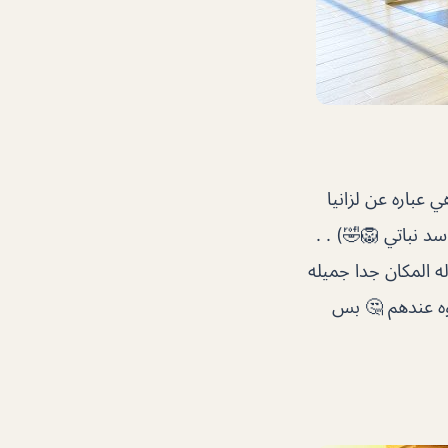
درهم .. التقييم : ٧/١٠ . . الوصف : هي عباره عن لزانيا
 نباتي 🦁🤣) . .
 .. التقييم : ٦/١٠ . . ملاحظه : اطلاله المكان جدا جميله
وه عندهم 🤔 بس