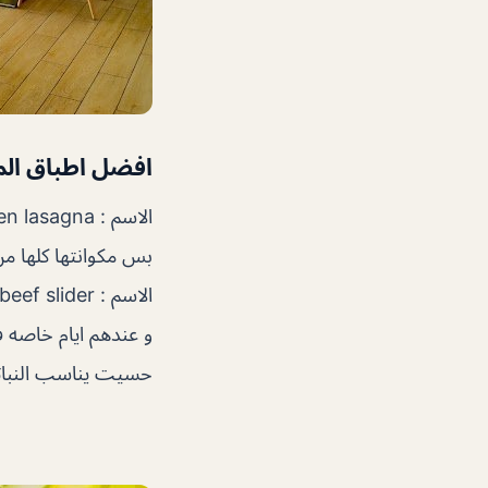
افضل اطباق ال
بس مكوانتها كلها م
و عندهم ايام خاصه 
حسيت يناسب النباتيين اكث