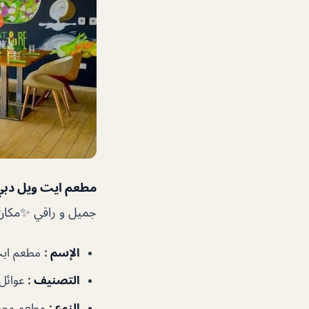
مطعم ايت ويل دبي
جميل و راقي ✨مكان ر
الإسم :
مطعم ايت ويل –  Healthy
التصنيف :
عوائل-
النوع :
مطعم وجب