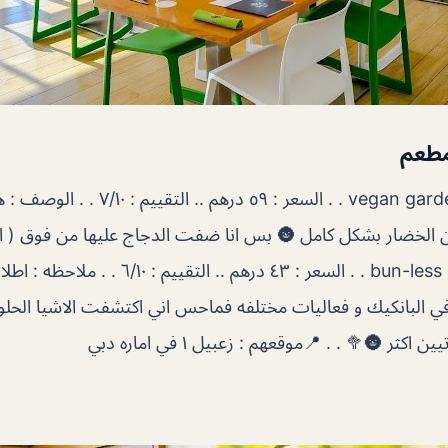
مطعم
الاسم : vegan garden lasagna . . السعر : ٥٩ 
ن الخضار بشكل كامل 🌚 بس انا ضفت الدجاج عليها من فوق ( اسد
الاسم : bun-less beef slider . . السعر : ٤٣ درهم
في البانكيك و فعاليات مختلفه فماحس اني اكتشفت الاشيا الحل
ر 🌚🥦 . . 📍موقعهم : زعبيل ١ في اماره دبي