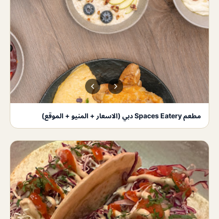
مطعم Spaces Eatery دبي (الاسعار + المنيو + الموقع)