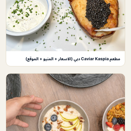
مطعم Caviar Kaspia دبي (الاسعار + المنيو + الموقع)